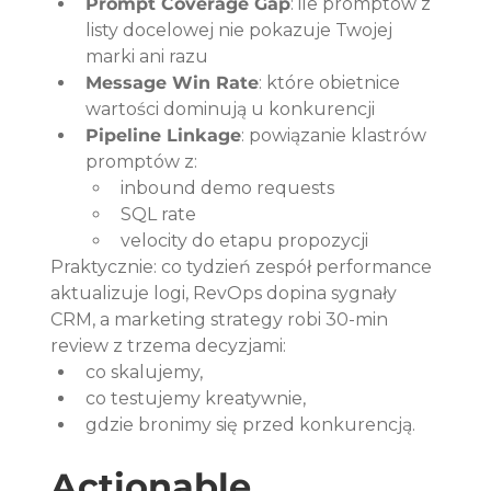
Prompt Coverage Gap
: ile promptów z 
listy docelowej nie pokazuje Twojej 
marki ani razu
Message Win Rate
: które obietnice 
wartości dominują u konkurencji
Pipeline Linkage
: powiązanie klastrów 
promptów z:
inbound demo requests
SQL rate
velocity do etapu propozycji
Praktycznie: co tydzień zespół performance 
aktualizuje logi, RevOps dopina sygnały 
CRM, a marketing strategy robi 30-min 
review z trzema decyzjami:
co skalujemy,
co testujemy kreatywnie,
gdzie bronimy się przed konkurencją.
Actionable 