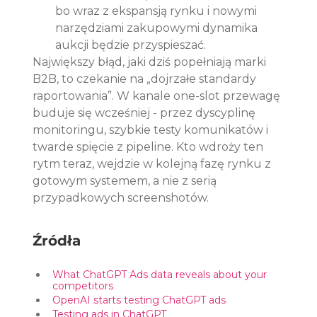
bo wraz z ekspansją rynku i nowymi 
narzędziami zakupowymi dynamika 
aukcji będzie przyspieszać.
Największy błąd, jaki dziś popełniają marki 
B2B, to czekanie na „dojrzałe standardy 
raportowania”. W kanale one-slot przewagę 
buduje się wcześniej - przez dyscyplinę 
monitoringu, szybkie testy komunikatów i 
twarde spięcie z pipeline. Kto wdroży ten 
rytm teraz, wejdzie w kolejną fazę rynku z 
gotowym systemem, a nie z serią 
przypadkowych screenshotów.
Źródła
What ChatGPT Ads data reveals about your 
competitors
OpenAI starts testing ChatGPT ads
Testing ads in ChatGPT