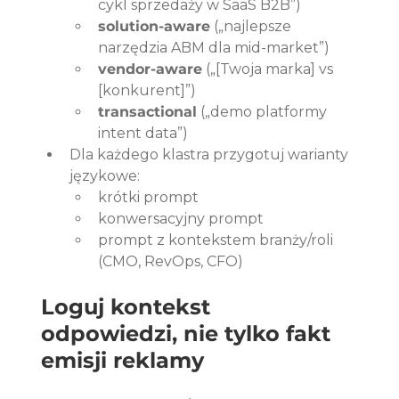
cykl sprzedaży w SaaS B2B”)
solution-aware
 („najlepsze 
narzędzia ABM dla mid-market”)
vendor-aware
 („[Twoja marka] vs 
[konkurent]”)
transactional
 („demo platformy 
intent data”)
Dla każdego klastra przygotuj warianty 
językowe:
krótki prompt
konwersacyjny prompt
prompt z kontekstem branży/roli 
(CMO, RevOps, CFO)
Loguj kontekst 
odpowiedzi, nie tylko fakt 
emisji reklamy