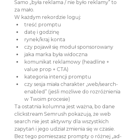
Samo „była reklama / nie było reklamy” to 
za mało.
W każdym rekordzie loguj:
treść promptu
datę i godzinę
rynek/kraj konta
czy pojawił się moduł sponsorowany
jaka marka była widoczna
komunikat reklamowy (headline + 
value prop + CTA)
kategoria intencji promptu
czy sesja miała charakter „web/search-
enabled” (jeśli możliwe do rozróżnienia 
w Twoim procesie)
Ta ostatnia kolumna jest ważna, bo dane 
clickstream Semrush pokazują, że web 
search nie jest aktywny dla wszystkich 
zapytań i jego udział zmienia się w czasie. 
Bez tego pomieszasz prompty o różnej „ad-