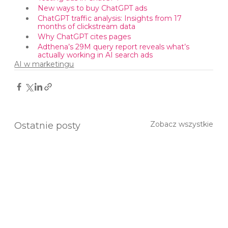
New ways to buy ChatGPT ads
ChatGPT traffic analysis: Insights from 17 
months of clickstream data
Why ChatGPT cites pages
Adthena’s 29M query report reveals what’s 
actually working in AI search ads
AI w marketingu
Zobacz wszystkie
Ostatnie posty