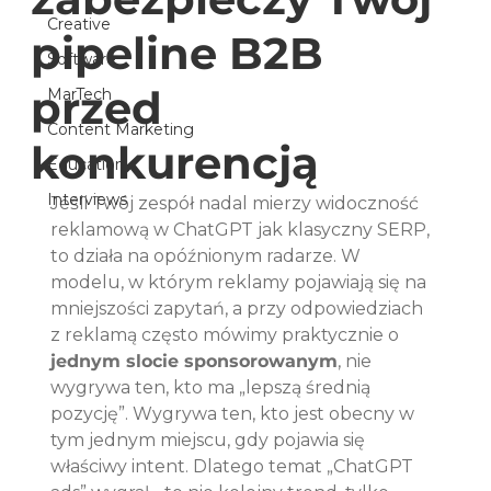
Creative
pipeline B2B
Software
przed
MarTech
Content Marketing
konkurencją
Education
Interviews
Jeśli Twój zespół nadal mierzy widoczność 
reklamową w ChatGPT jak klasyczny SERP, 
to działa na opóźnionym radarze. W 
modelu, w którym reklamy pojawiają się na 
mniejszości zapytań, a przy odpowiedziach 
z reklamą często mówimy praktycznie o 
jednym slocie sponsorowanym
, nie 
wygrywa ten, kto ma „lepszą średnią 
pozycję”. Wygrywa ten, kto jest obecny w 
tym jednym miejscu, gdy pojawia się 
właściwy intent. Dlatego temat „ChatGPT 