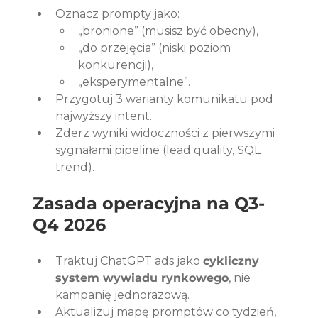
Oznacz prompty jako:
„bronione” (musisz być obecny),
„do przejęcia” (niski poziom 
konkurencji),
„eksperymentalne”.
Przygotuj 3 warianty komunikatu pod 
najwyższy intent.
Zderz wyniki widoczności z pierwszymi 
sygnałami pipeline (lead quality, SQL 
trend).
Zasada operacyjna na Q3-
Q4 2026
Traktuj ChatGPT ads jako 
cykliczny 
system wywiadu rynkowego
, nie 
kampanię jednorazową.
Aktualizuj mapę promptów co tydzień, 