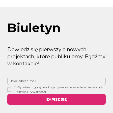
14 dni do przewagi w ChatGPT Ads: jak
wygrać CPC i chronić markę B2B
Biuletyn
Dowiedz się pierwszy o nowych
projektach, które publikujemy. Bądźmy
w kontakcie!
*
Wyrażam zgodę na otrzymywanie newslettera i akceptuję 
Politykę Prywatności
.
ZAPISZ SIĘ