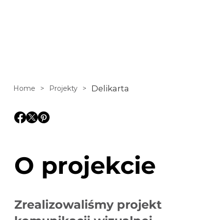
dla ogólnopolskiej
sieci sklepów
Delikatesy
Delikarta
Home
>
Projekty
>
Centrum. Sieć
obejmuje kilka
tysięcy punktów w
O projekcie
całej Polsce.
Zrealizowaliśmy projekt
Projekt zakładał