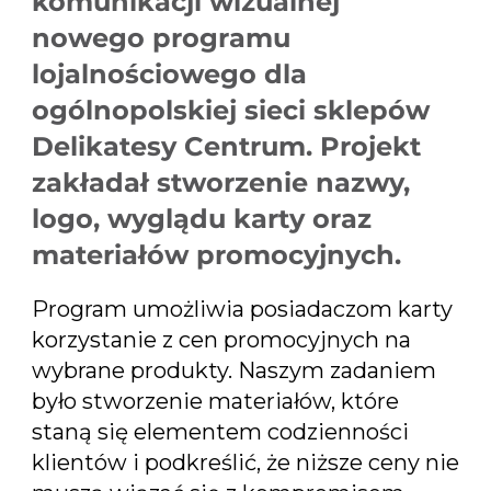
komunikacji wizualnej
nowego programu
stworzenie nazwy,
lojalnościowego dla
logo, wyglądu
ogólnopolskiej sieci sklepów
Delikatesy Centrum. Projekt
karty oraz
zakładał stworzenie nazwy,
logo, wyglądu karty oraz
materiałów
materiałów promocyjnych.
promocyjnych.
Program umożliwia posiadaczom karty
korzystanie z cen promocyjnych na
wybrane produkty. Naszym zadaniem
było stworzenie materiałów, które
staną się elementem codzienności
klientów i podkreślić, że niższe ceny nie