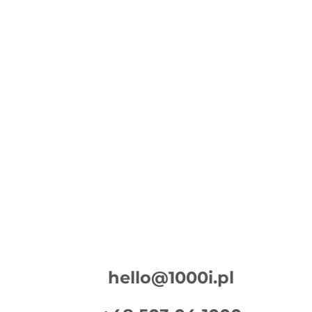
Wokas – Spot
Spot do kampanii “Rośliny będą Ci
wdzięczne"
hello@1000i.pl