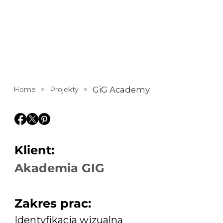
zawodowej,
oferując narzędzia i
pomoc grupy
doświadczonych
GiG Academy
Home
>
Projekty
>
mentorów.
Klient:
Akademia GIG
Zakres prac:
Identyfikacja wizualna