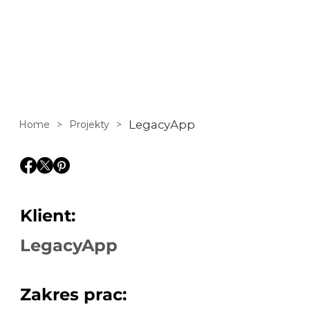
AI, przy
zachowaniu
bezpieczeństwa i
skalowalności.
LegacyApp
Home
>
Projekty
>
Klient:
LegacyApp
Zakres prac: