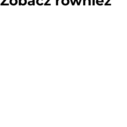
Zobacz również
Allegro – projekt automatu paczkowego
Przygotowanie projektu automatu
paczkowego