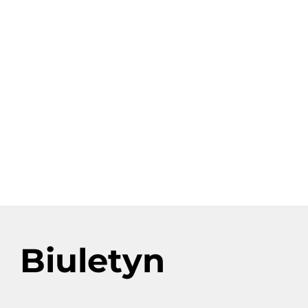
Wokas – Spot
Spot do kampanii “Rośliny będą Ci
wdzięczne"
Biuletyn