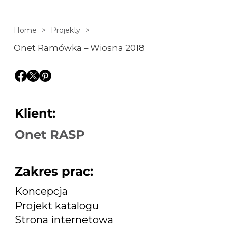
który oprócz
Home
>
Projekty
>
Onet Ramówka – Wiosna 2018
drukowanego
katalogu objął
również inne
Klient:
Onet RASP
materiały
promujące nową
Zakres prac:
Koncepcja
ofertę wideo.
Projekt katalogu
Strona internetowa