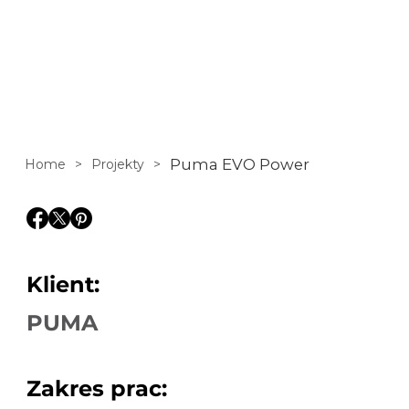
Power w serwisie
R-GOL.com
Puma EVO Power
Home
>
Projekty
>
Klient:
PUMA
Zakres prac: