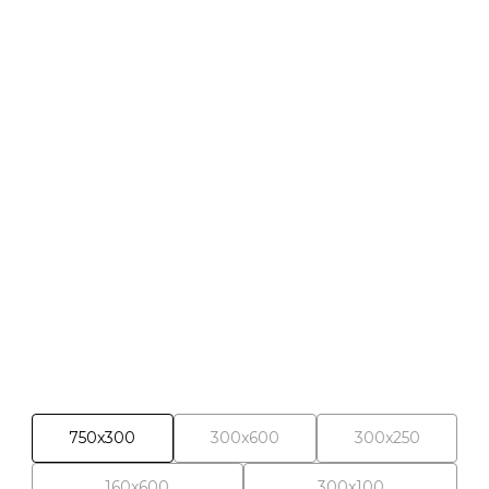
Wybrane materiały
750x300
300x600
300x250
160x600
300x100