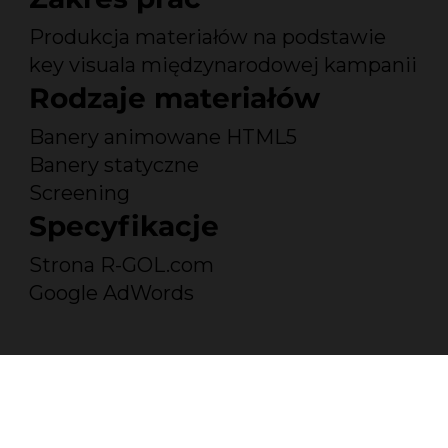
Produkcja materiałów na podstawie
key visuala międzynarodowej kampanii
Rodzaje materiałów
Banery animowane HTML5
Banery statyczne
Screening
Specyfikacje
Strona R-GOL.com
Google AdWords