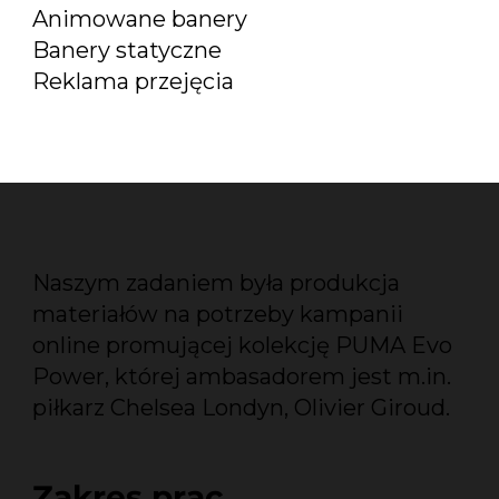
Animowane banery
Banery statyczne
Reklama przejęcia
Naszym zadaniem była produkcja
materiałów na potrzeby kampanii
online promującej kolekcję PUMA Evo
Power, której ambasadorem jest m.in.
piłkarz Chelsea Londyn, Olivier Giroud.
Zakres prac