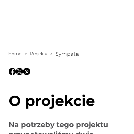
randkowego. To, co
go wyróżnia, to
innowacyjny test
doboru, dzięki
Sympatia
Home
>
Projekty
>
któremu
użytkownicy mogą
O projekcie
łatwiej znaleźć
swoją „drugą
Na potrzeby tego projektu