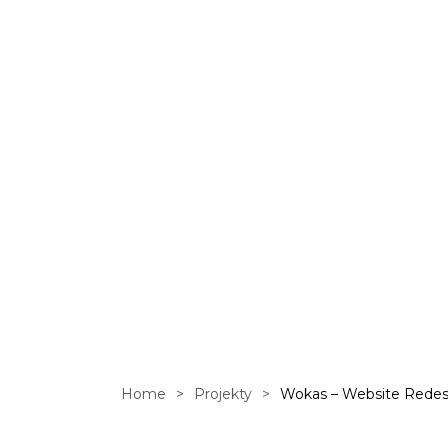
internetow
Home
>
Projekty
>
Wokas – Website Redes