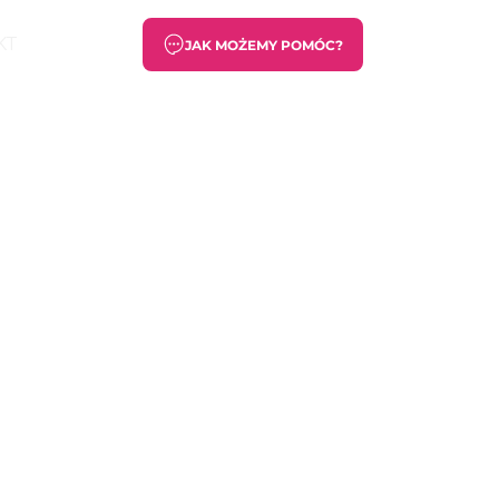
KT
JAK MOŻEMY POMÓC?
strony