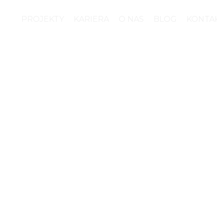
PROJEKTY
KARIERA
O NAS
BLOG
KONTA
 struktury i redesign 