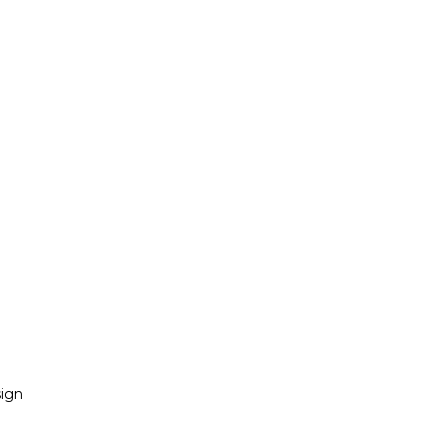
ej marki Wokas
ign