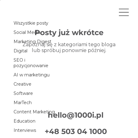
Content Marketing
Wszystkie posty
Posty już wkrótce
Social Media
Marketing Digest
Zapoznaj się z kategoriami tego bloga
lub spróbuj ponownie później.
Digital
SEO i
pozycjonowanie
AI w marketingu
Creative
Software
MarTech
Content Marketing
hello@1000i.pl
Education
+48 503 04 1000
Interviews