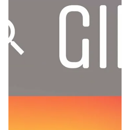
18 cze 2020
5 minut(y) czytania
"KV bez CTA, ale claim musi być."
Czyli kilka słów o żargonie w
agencjach reklamowych.
Kiedy brief zmienia się w debrief? Czym różni się logo
od logotypu? Podobnie jak w przypadku
międzynarodowych korporacji, branża reklamowo-
marketingowa również wyróżnia się specyficzną
terminologią, bez której ciężko poruszać się po
meandrach świata reklamy. W poniższym wpisie
zebraliśmy najbardziej podstawowe i przez to popularne
pojęcia, jakie stosuje się w środowisku marketingowym.
Znajomość terminologii z pewnością ułatwi proces
adaptacji nowym pracownikom, klientom pozwo