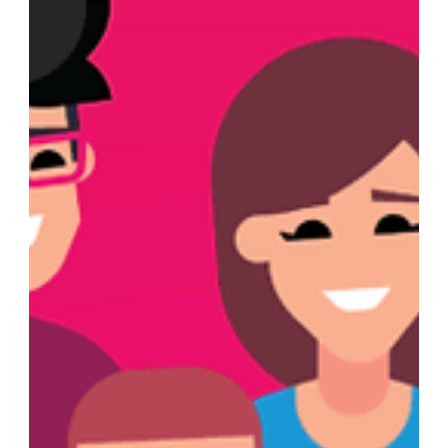
monitorowania , pomiaru efektywności działań,
optymalizacji nawet najlepszy plan … może wziąć w
przysłowiowy łeb. Gra jest jednak