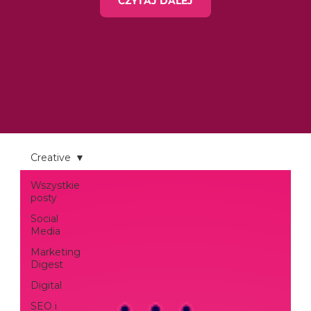
CZYTAJ DALEJ
Creative
Wszystkie
posty
Social
Media
Marketing
Digest
Digital
SEO i