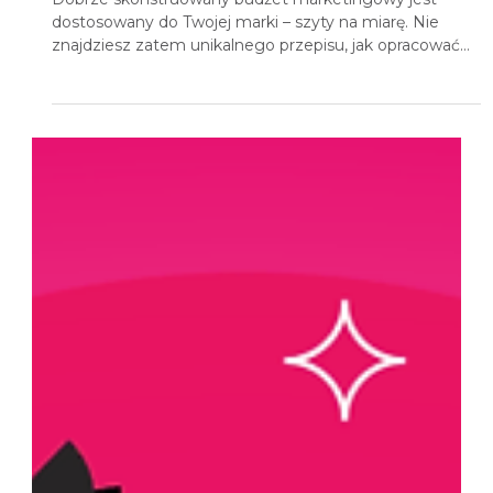
8 lis 2020
4 minut(y) czytania
Ale ile to kosztuje? czyli budżet
marketingowy od A do Z
Dobrze skonstruowany budżet marketingowy jest
dostosowany do Twojej marki – szyty na miarę. Nie
znajdziesz zatem unikalnego przepisu, jak opracować
optymalny plan wydatków na działania marketingowe .
Z pewnością nie dowiesz się tego w tym artykule. Co
więcej, nawet przygotowanie bardzo dobrego planu
budżetowego jest zaledwie ułamkiem sukcesu. Bez