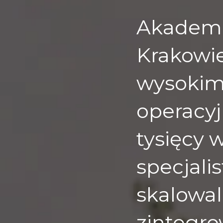
Akademi
Krakowie
wysokim
operacyj
tysięcy
specjali
skalowal
zintegro