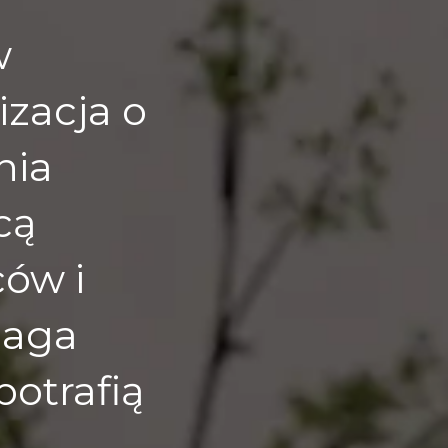
w
izacja o
nia
cą
ów i
maga
potrafią