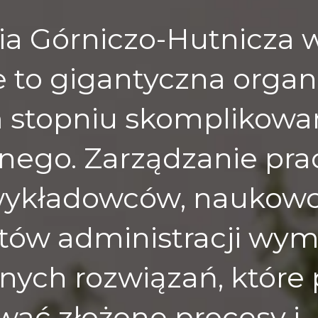
a Górniczo-Hutnicza 
 to gigantyczna organ
 stopniu skomplikowa
nego. Zarządzanie pra
 wykładowców, naukowc
stów administracji wy
nych rozwiązań, które 
wać złożone procesy i