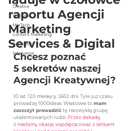
Creative
raportu Agencji
Software
Marketing
MarTech
Content Marketing
Services & Digital
Education
Interviews
Chcesz poznać 
5 sekretów naszej 
Agencji Kreatywnej?
10 lat. 120 miesięcy. 3652 dni. Tyle już czasu 
prowadzę 1000ideas. Właściwie to 
mam 
zaszczyt prowadzić
 tę niezwykłą grupę 
utalentowanych ludzi. 
Przez dekadę 
z mieliśmy okazję współpracować z setkami 