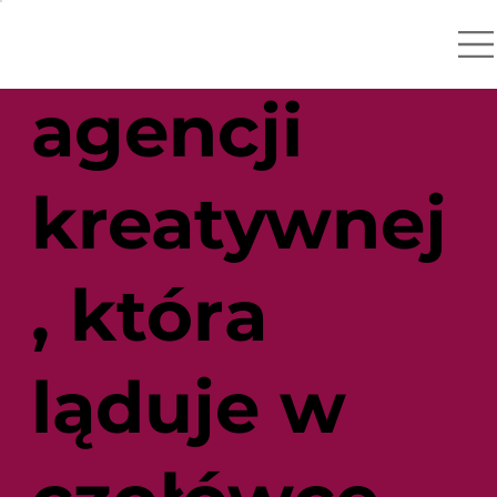
sekretów
agencji
kreatywnej
, która
ląduje w