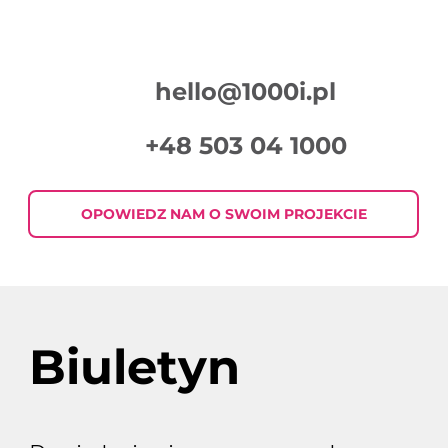
hello@1000i.pl
+48 503 04 1000
Jak pisać skuteczne treści do
mailingów?
OPOWIEDZ NAM O SWOIM PROJEKCIE
Biuletyn