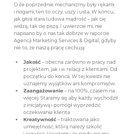
O ile poprzednie mechanizmy były rękami 
i nogami, ten to oczy, uszy i usta. W końcu, 
jak głosi stara ludowa mądrość – jak cię 
widzą, tak cię piszą. I uwierzcie mi, nie 
napisano by o nas tak dobrze w raporcie 
Agencji Marketing Services & Digital, gdyby 
nie to, że naszą pracę cechują:
Jakość
 – obecna zarówno w pracy nad 
projektem, jak i w relacji z klientami. Od 
początku do końca. W tej kwestii nie 
uznajemy wyjątków ani kompromisów.
Zaangażowanie
 – na 100%, czasem na 
więcej. Staramy się aby każdy wychodził 
z inicjatywą i pomógł wyprzedzić 
oczekiwania klienta
Kreatywność
 – traktowana jako 
umiejętność, którą należy szkolić 
i rozwijać. Uważamy, że nigdy nie ma 