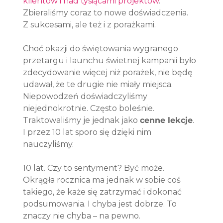
klientów i nad tysiącami projektów
. 
Zbieraliśmy coraz to nowe doświadczenia.  
Z sukcesami, ale też i z porażkami.
Choć okazji do świętowania wygranego 
przetargu i launchu świetnej kampanii było 
zdecydowanie więcej niż porażek, nie będę 
udawał, że te drugie nie miały miejsca. 
Niepowodzeń doświadczyliśmy 
niejednokrotnie. Często boleśnie. 
Traktowaliśmy je jednak jako 
cenne lekcje
. 
I przez 10 lat sporo się dzięki nim 
nauczyliśmy.
10 lat. Czy to sentyment? Być może. 
Okrągła rocznica ma jednak w sobie coś 
takiego, że każe się zatrzymać i dokonać 
podsumowania. I chyba jest dobrze. To 
znaczy nie chyba – na pewno.