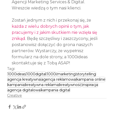
Agencji Marketing Services & Digital. 
Wreszcie wiedzą o tym nasi klienci.
Zostań jednym z nich i przekonaj się, że 
każda z wielu dobrych opinii o tym, jak 
pracujemy i z jakim skutkiem nie wzięła się 
znikąd
. Będę szczęśliwy i zaszczycony, jeśli 
postanowisz dołączyć do grona naszych 
partnerów. Wystarczy, że wypełnisz 
formularz na dole strony, a 1000ideas 
skontaktuje się z Tobą ASAP!  
Tagi:
1000ideas
1000digital
1000i
marketing
storytelling
agencja kreatywna
agencja reklamowa
kampania online
kampania
kreatywna reklama
kreatywność
inspiracja
agencja digitalowa
kampania digital
Creative