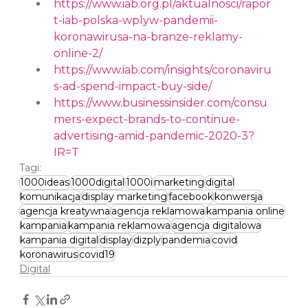
https://www.iab.org.pl/aktualnosci/rapor
t-iab-polska-wplyw-pandemii-
koronawirusa-na-branze-reklamy-
online-2/
https://www.iab.com/insights/coronaviru
s-ad-spend-impact-buy-side/
https://www.businessinsider.com/consu
mers-expect-brands-to-continue-
advertising-amid-pandemic-2020-3?
IR=T
Tagi:
1000ideas
1000digital
1000i
marketing
digital
komunikacja
display marketing
facebook
konwersja
agencja kreatywna
agencja reklamowa
kampania online
kampania
kampania reklamowa
agencja digitalowa
kampania digital
display
dizply
pandemia
covid
koronawirus
covid19
Digital