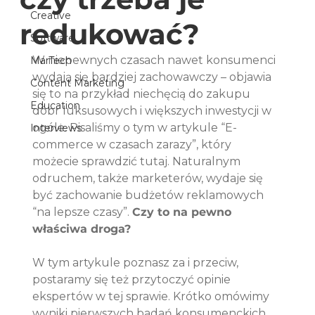
Creative
redukować?
Software
W niepewnych czasach nawet konsumenci 
MarTech
wydają się bardziej zachowawczy – objawia 
Content Marketing
się to na przykład niechęcią do zakupu 
Education
dóbr luksusowych i większych inwestycji w 
ogóle. Pisaliśmy o tym w artykule “E-
Interviews
commerce w czasach zarazy”, który 
możecie sprawdzić tutaj. Naturalnym 
odruchem, także marketerów, wydaje się 
być zachowanie budżetów reklamowych 
“na lepsze czasy”. 
Czy to na pewno 
właściwa droga?
W tym artykule poznasz za i przeciw, 
postaramy się też przytoczyć opinie 
ekspertów w tej sprawie. Krótko omówimy 
wyniki pierwszych badań konsumenckich, 