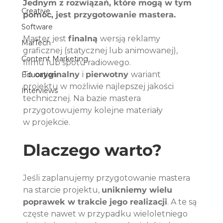
Jednym z rozwiązań, które mogą w tym 
Creative
pomóc, jest przygotowanie mastera.  
Software
Master jest 
finalną 
wersją reklamy 
MarTech
graficznej (statycznej lub animowanej), 
Content Marketing
filmu lub spotu radiowego. 
To 
oryginalny 
i 
pierwotny 
wariant 
Education
projektu w możliwie najlepszej jakości 
Interviews
technicznej. Na bazie mastera 
przygotowujemy kolejne materiały 
w projekcie.
Dlaczego warto?
Jeśli zaplanujemy przygotowanie mastera 
na starcie projektu, 
unikniemy wielu 
poprawek w trakcie jego realizacji
. A te są 
częste nawet w przypadku wieloletniego 