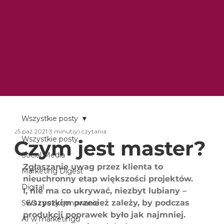
Wszystkie posty
25 paź 2021
3 minut(y) czytania
Wszystkie posty
Czym jest master?
Social Media
Zgłaszanie uwag przez klienta to 
Marketing Digest
nieuchronny etap większości projektów. 
Digital
I, nie ma co ukrywać, niezbyt lubiany –
 wszystkim przecież zależy, by podczas 
SEO i pozycjonowanie
produkcji poprawek było jak najmniej. 
AI w marketingu