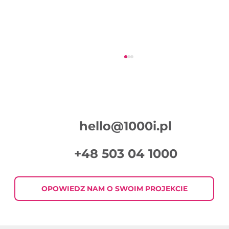
hello@1000i.pl
+48 503 04 1000
Jak pisać skuteczne treści do
mailingów?
OPOWIEDZ NAM O SWOIM PROJEKCIE