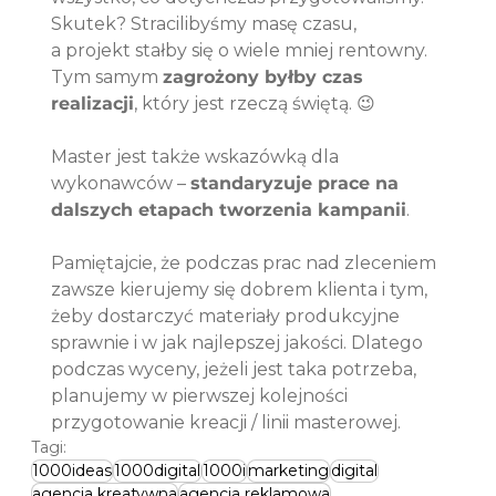
Skutek? Stracilibyśmy masę czasu, 
a projekt stałby się o wiele mniej rentowny. 
Tym samym 
zagrożony byłby czas 
realizacji
, który jest rzeczą świętą. 😉
Master jest także wskazówką dla 
wykonawców – 
standaryzuje prace na 
dalszych etapach tworzenia kampanii
. 
Pamiętajcie, że podczas prac nad zleceniem 
zawsze kierujemy się dobrem klienta i tym, 
żeby dostarczyć materiały produkcyjne 
sprawnie i w jak najlepszej jakości. Dlatego 
podczas wyceny, jeżeli jest taka potrzeba, 
planujemy w pierwszej kolejności 
przygotowanie kreacji / linii masterowej.
Tagi:
1000ideas
1000digital
1000i
marketing
digital
agencja kreatywna
agencja reklamowa