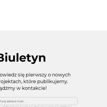
 skuteczne
mailingów?
Biuletyn
owiedz się pierwszy o nowych
rojektach, które publikujemy.
ądźmy w kontakcie!