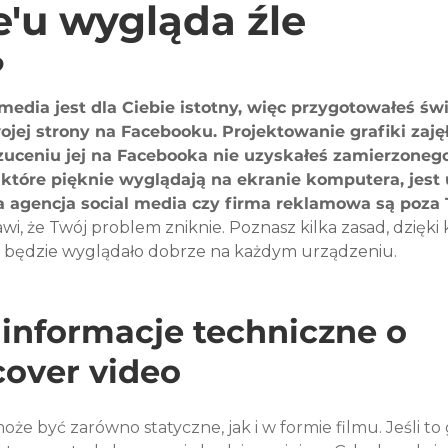
'u wygląda źle
?
edia jest dla Ciebie istotny, więc przygotowałeś św
wojej strony na Facebooku. Projektowanie grafiki zajęł
zuceniu jej na Facebooka nie uzyskałeś zamierzonego
które pięknie wyglądają na ekranie komputera, jest 
a agencja social media czy firma reklamowa są poza
awi, że Twój problem zniknie. Poznasz kilka zasad, dzięki
o będzie wyglądało dobrze na każdym urządzeniu.
nformacje techniczne o 
cover video
e być zarówno statyczne, jak i w formie filmu. Jeśli to 