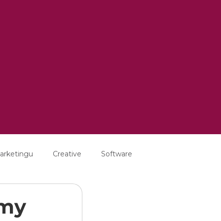
arketingu
Creative
Software
rmy