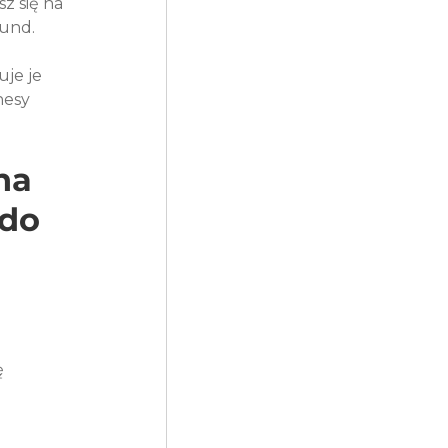
 się na 
und.

je je 
nesy 
na 
do 
 