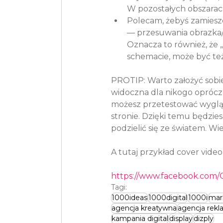
W pozostałych obszarach
Polecam, żebyś zamieszc
— przesuwania obrazka/v
Oznacza to również, że „
schemacie, może być też
PROTIP: Warto założyć sobie 
widoczna dla nikogo oprócz
możesz przetestować wygląd c
stronie. Dzięki temu będzie
podzielić się ze światem. Wie
A tutaj przykład cover vide
https://www.facebook.com/O
Tagi:
1000ideas
1000digital
1000i
mar
agencja kreatywna
agencja rek
kampania digital
display
dizply