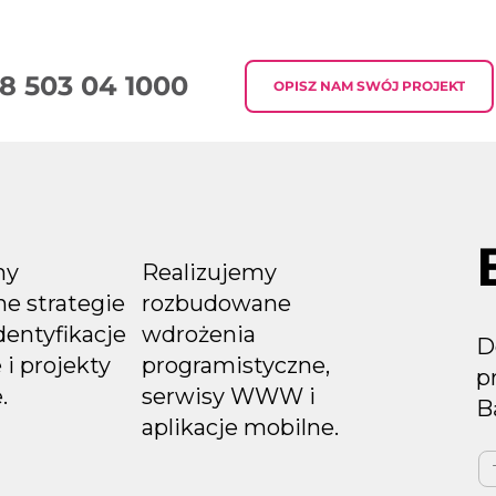
8 503 04 1000
OPISZ NAM SWÓJ PROJEKT
Czym jest master?
Jak pisać
treści do 
my
Realizujemy
e strategie
rozbudowane
dentyfikacje
wdrożenia
D
 i projekty
programistyczne,
p
.
serwisy WWW i
B
aplikacje mobilne.