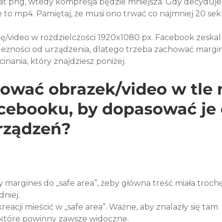
t png, wtedy kompresja będzie mniejsza. Gdy decydujesz
zie to mp4. Pamiętaj, że musi ono trwać co najmniej 20 sek
/video w rozdzielczości 1920x1080 px. Facebook zeskalu
leżności od urządzenia, dlatego trzeba zachować margi
tować obrazek/video w tle 
acebooku, by dopasować je 
rządzeń?
argines do „safe area”, żeby główna treść miała trochę
niej.
reacji mieścić w „safe area”. Ważne, aby znalazły się tam 
, które powinny zawsze widoczne.
