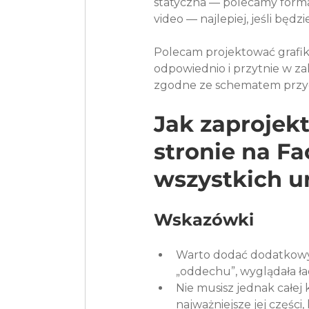
statyczna — polecamy forma
video — najlepiej, jeśli będ
Polecam projektować grafikę
odpowiednio i przytnie w za
Jak zaprojek
stronie na F
wszystkich u
Wskazówki
Warto dodać dodatkowy m
„oddechu”, wyglądała ład
Nie musisz jednak całej k
najważniejsze jej części