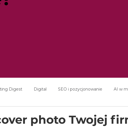
ting Digest
Digital
SEO i pozycjonowanie
AI w m
ducation
Interviews
over photo Twojej fi