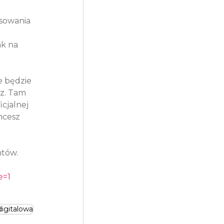
sowania 
ak na 
e będzie 
z. Tam 
cjalnej 
hcesz 
tów.

e=1
digitalowa