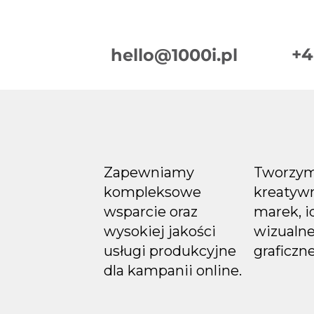
+4
hello@1000i.pl
Materiały do kampanii
online - jak dobrze
zbriefować agencję?
Część 1: marka i produkt
Zapewniamy
Tworzy
kompleksowe
kreatywn
wsparcie oraz
marek, i
wysokiej jakości
wizualne
usługi produkcyjne
graficzne
dla kampanii online.