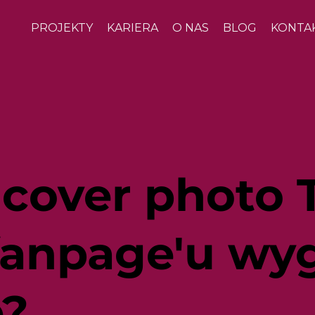
PROJEKTY
KARIERA
O NAS
BLOG
KONTA
cover photo 
fanpage'u wyg
e?