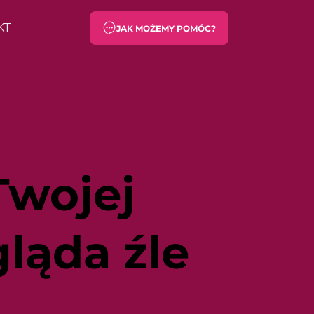
KT
JAK MOŻEMY POMÓC?
Twojej
ląda źle