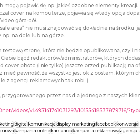
 mogą pojawić się np. jakieś ozdobne elementy kreacji.
zał cover na komputerze, pojawia się wtedy opcja dopa
ideo góra-dół.

safe area” nie musi znajdować się dokładnie na środku, j
 np. na dole lub na górze.
testową stronę, która nie będzie opublikowana, czyli ni
 Ciebie bądź redaktorów/administratorów, których dodas
over photo (i nie tylko) jeszcze przed publikacją na ofi
sz mieć pewność, że wszystko jest ok z postem, którym c
le z agencji reklamowych tak robi ;).

o, przygotowanego przez nas dla jednego z naszych klien
net/videos/vl.493141741031293/10155418537879716/?typ
keting
digital
komunikacja
display marketing
facebook
konwersja
lamowa
kampania online
kampania
kampania reklamowa
agencja 