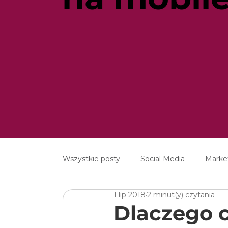
Wszystkie posty
Social Media
Marke
1 lip 2018
2 minut(y) czytania
MarTech
Content Marketing
E
Dlaczego c