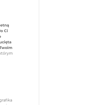
ietną 
o Ci 
 
ucięta 
 Twoim 
 którym 
grafika 