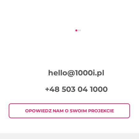
hello@1000i.pl
+48 503 04 1000
Jak pisać skuteczne treści do
mailingów?
OPOWIEDZ NAM O SWOIM PROJEKCIE