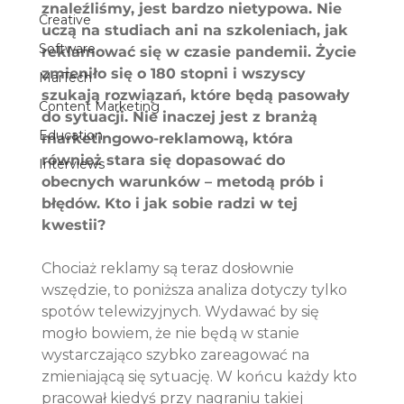
znaleźliśmy, jest bardzo nietypowa. Nie 
Creative
uczą na studiach ani na szkoleniach, jak 
Software
reklamować się w czasie pandemii. Życie 
zmieniło się o 180 stopni i wszyscy 
MarTech
szukają rozwiązań, które będą pasowały 
Content Marketing
do sytuacji. Nie inaczej jest z branżą 
Education
marketingowo-reklamową, która 
również stara się dopasować do 
Interviews
obecnych warunków – metodą prób i 
błędów. Kto i jak sobie radzi w tej 
kwestii? 
Chociaż reklamy są teraz dosłownie 
wszędzie, to poniższa analiza dotyczy tylko 
spotów telewizyjnych. Wydawać by się 
mogło bowiem, że nie będą w stanie 
wystarczająco szybko zareagować na 
zmieniającą się sytuację. W końcu każdy kto 
pracował kiedyś przy nagraniu takiej 