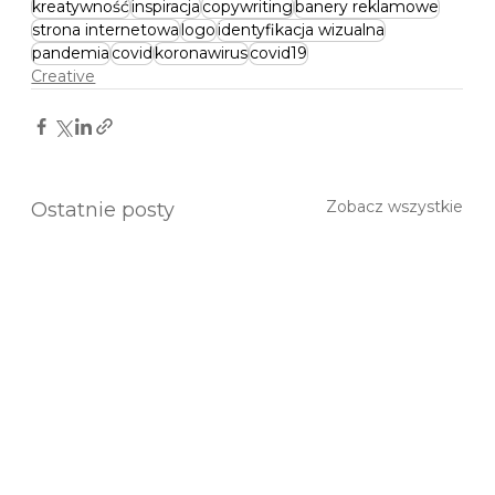
kreatywność
inspiracja
copywriting
banery reklamowe
strona internetowa
logo
identyfikacja wizualna
pandemia
covid
koronawirus
covid19
Creative
Zobacz wszystkie
Ostatnie posty