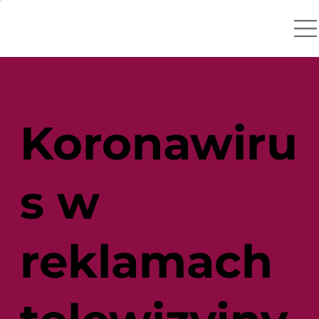
Koronawiru
s w
reklamach