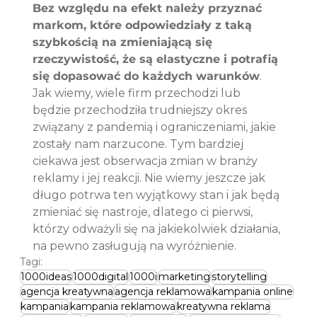
Bez względu na efekt należy przyznać 
markom, które odpowiedziały z taką 
szybkością na zmieniającą się 
rzeczywistość, że są elastyczne i potrafią 
się dopasować do każdych warunków
. 
Jak wiemy, wiele firm przechodzi lub 
będzie przechodziła trudniejszy okres 
związany z pandemią i ograniczeniami, jakie 
zostały nam narzucone. Tym bardziej 
ciekawa jest obserwacja zmian w branży 
reklamy i jej reakcji. Nie wiemy jeszcze jak 
długo potrwa ten wyjątkowy stan i jak będą 
zmieniać się nastroje, dlatego ci pierwsi, 
którzy odważyli się na jakiekolwiek działania, 
na pewno zasługują na wyróżnienie.
Tagi:
1000ideas
1000digital
1000i
marketing
storytelling
agencja kreatywna
agencja reklamowa
kampania online
kampania
kampania reklamowa
kreatywna reklama