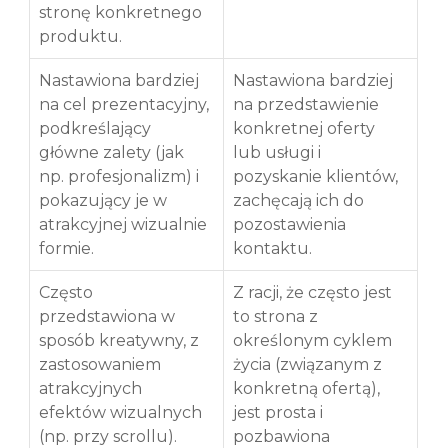
stronę konkretnego 
produktu.
Nastawiona bardziej 
Nastawiona bardziej 
na cel prezentacyjny, 
na przedstawienie 
podkreślający 
konkretnej oferty 
główne zalety (jak 
lub usługi i 
np. profesjonalizm) i 
pozyskanie klientów, 
pokazujący je w 
zachęcają ich do 
atrakcyjnej wizualnie 
pozostawienia 
formie.
kontaktu.
Często 
Z racji, że często jest 
przedstawiona w 
to strona z 
sposób kreatywny, z 
określonym cyklem 
zastosowaniem 
życia (związanym z 
atrakcyjnych 
konkretną ofertą), 
efektów wizualnych 
jest prosta i 
(np. przy scrollu).
pozbawiona 