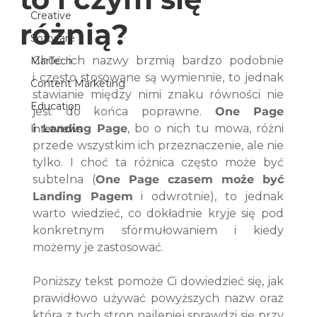
Creative
różnią?
Software
Choć ich nazwy brzmią bardzo podobnie 
MarTech
i często stosowane są wymiennie, to jednak 
Content Marketing
stawianie między nimi znaku równości nie 
Education
jest do końca poprawne. 
One Page 
i Landing Page
, bo o nich tu mowa, różni 
Interviews
przede wszystkim ich przeznaczenie, ale nie 
tylko. I choć ta różnica często może być 
subtelna (
One Page czasem może być 
Landing Pagem
 i odwrotnie), to jednak 
warto wiedzieć, co dokładnie kryje się pod 
konkretnym sformułowaniem i kiedy 
możemy je zastosować.
Poniższy tekst pomoże Ci dowiedzieć się, jak 
prawidłowo używać powyższych nazw oraz 
która z tych stron najlepiej sprawdzi się przy 