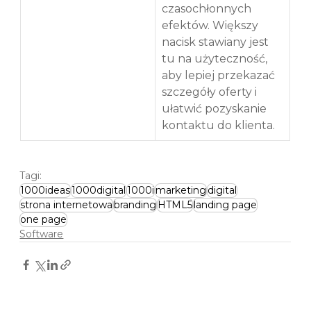
czasochłonnych 
efektów. Większy 
nacisk stawiany jest 
tu na użyteczność, 
aby lepiej przekazać 
szczegóły oferty i 
ułatwić pozyskanie 
kontaktu do klienta.
Tagi:
1000ideas
1000digital
1000i
marketing
digital
strona internetowa
branding
HTML5
landing page
one page
Software