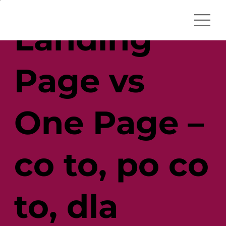
Landing
Page vs
One Page –
co to, po co
to, dla