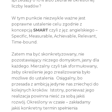
sprzedaży o 10% albo zebranie określonej 
liczby leadów?
W tym punkcie niezwykle ważne jest 
poprawne ustalenie celu zgodnie z 
koncepcją 
SMART
 czyli z jęz. angielskiego – 
Specific, Measurable, Achievable, Relevant, 
Time-bound. 
Zatem ma być skonkretyzowany, nie 
pozostawiający niczego domysłom, jasny dla 
każdego. Mierzalny czyli tak sformułowany, 
żeby określenie jego zrealizowania było 
możliwe do ustalenia.  Osiągalny, bo 
przesada z ambicją jedynie nas zniechęci do 
kolejnych kroków.  Istotny, ponieważ jego 
realizacja powinna nieść za sobą jakiś 
rozwój. Określony w czasie – zakładamy 
jakiś konkretny termin spełnienia 