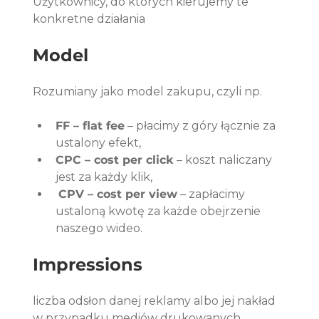
Użytkownicy, do których kierujemy te 
konkretne działania
Model
Rozumiany jako model zakupu, czyli np. 
FF – flat fee
 – płacimy z góry łącznie za 
ustalony efekt,
CPC – cost per click
 – koszt naliczany 
jest za każdy klik,
CPV – cost per view
 – zapłacimy 
ustaloną kwotę za każde obejrzenie 
naszego wideo. 
Impressions
liczba odsłon danej reklamy albo jej nakład 
w przypadku mediów drukowanych.