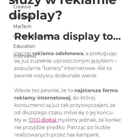
Creative
display?
Software
MarTech
Reklama display to…
Content Marketing
Education
inaczej 
reklama odsłonowa
, a posługując 
Interviews
się już zupełnie uproszczonym językiem – 
popularne “banery” internetowe. Ale to 
pewnie wszyscy doskonale wiecie.
Wiecie też pewnie, że to 
najstarsza forma 
reklamy internetowej
, do której 
konsumenci są już tak przyzwyczajeni, że 
od dłuższego czasu mówi się o jej końcu. 
My w 
1000.digital
myślimy jednak, że koniec 
nie przyjdzie prędko. Patrząc po liczbie 
realizowanych przez nas kampanii, 