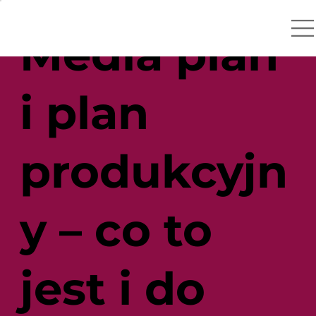
Media plan
i plan
produkcyjn
y – co to
jest i do