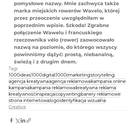
pomysłowe nazwy. Mnie zachwyca także 
marka miejskich rowerów Wavelo, której 
przez przeoczenie uwzględniłam w 
poprzednim wpisie. Szkoda! Zgrabne 
połączenie Wawelu i francuskiego 
rzeczownika vélo (rower) zaowocowało 
nazwą na poziomie, do którego wszyscy 
powinniśmy dążyć: prostą, niebanalną, 
świeżą i z drugim dnem.
Tagi:
1000ideas
1000digital
1000i
marketing
storytelling
agencja kreatywna
agencja reklamowa
kampania online
kampania
kampania reklamowa
kreatywna reklama
kreatywność
inspiracja
copywriting
banery reklamowe
strona internetowa
logo
identyfikacja wizualna
Creative