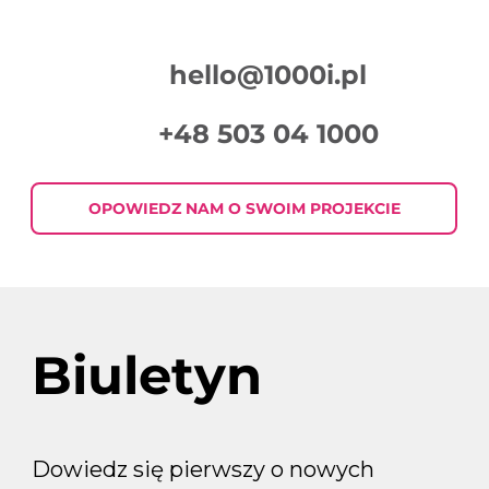
hello@1000i.pl
+48 503 04 1000
Jak pisać skuteczne treści do
mailingów?
OPOWIEDZ NAM O SWOIM PROJEKCIE
Biuletyn
Dowiedz się pierwszy o nowych