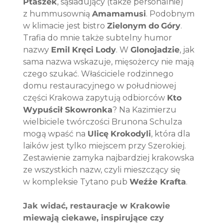
Ptaszek
, sąsiadujący (także personalnie) 
z hummusownią 
Amamamusi
. Podobnym 
w klimacie jest bistro 
Zielonym
do
Góry
. 
Trafia do mnie także subtelny humor 
nazwy 
Emil
Kręci
Lody
. W 
Glonojadzie
, jak 
sama nazwa wskazuje, mięsożercy nie mają 
czego szukać. Właściciele rodzinnego 
domu restauracyjnego w południowej 
części Krakowa zapytują odbiorców 
Kto 
Wypuścił Skowronka
? Na Kazimierzu 
wielbiciele twórczości Brunona Schulza 
mogą wpaść na 
Ulicę
Krokodyli
, która dla 
laików jest tylko miejscem przy Szerokiej. 
Zestawienie zamyka najbardziej krakowska 
ze wszystkich nazw, czyli mieszczący się 
w kompleksie Tytano pub 
Weźże Krafta
.
Jak widać, restauracje w Krakowie 
miewają ciekawe, inspirujące czy 