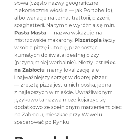
słowa (często nazwy geograficzne, 
niekoniecznie włoskie — jak Portobello), 
albo wariacje na temat trattorii, pizzerii, 
spaghetterii. Na tym tle wyróżnia się 
m.in
. 
Pasta
Masta
 — nazwa wskazuje na 
mistrzowskie makarony. 
Pizzatopia
 łączy 
w sobie pizzę i utopię, przenosząc 
kumatych do świata idealnej pizzy 
(przynajmniej werbalnie). Niezły jest 
Piec
na Zabłociu
: mamy lokalizację, ale 
i najważniejszy sprzęt w dobrej pizzerii 
— zresztą pizza jest u nich boska, jedna 
z najlepszych w mieście. Uwrażliwionym 
językowo ta nazwa może kojarzyć się 
dodatkowo ze spełnionym marzeniem: piec 
na Zabłociu, mieszkać przy Wawelu, 
spacerować po Rynku.