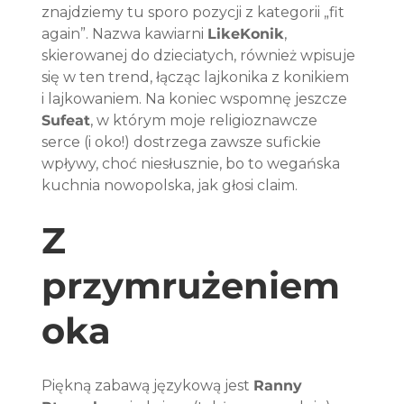
znajdziemy tu sporo pozycji z kategorii „fit 
again”. Nazwa kawiarni 
LikeKonik
, 
skierowanej do dzieciatych, również wpisuje 
się w ten trend, łącząc lajkonika z konikiem 
i lajkowaniem. Na koniec wspomnę jeszcze 
Sufeat
, w którym moje religioznawcze 
serce (i oko!) dostrzega zawsze sufickie 
wpływy, choć niesłusznie, bo to wegańska 
kuchnia nowopolska, jak głosi claim.
Z 
przymrużeniem 
oka
Piękną zabawą językową jest 
Ranny