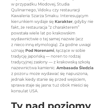
w przypadku Miodovej, Studia 
Qulinarnego, Vidoku czy restauracji 
Kawaleria: Szarża Smaku. Interesującym 
kierunkiem wydaje się 
Karakter
, gdyby nie 
fakt, że restauracja “z charakterem” 
powstała wiele lat po krakowskim 
wydawnictwie o tej samej nazwie (acz 
z nieco inną etymologią). Za godne uwagi 
uznaję 
Pod
Norenami
, łączące w sobie 
tradycję japońską — noren to rodzaj 
tradycyjnej zasłony — z krakowską szkołą 
nazewnictwa kamienic. 
Ambasada
Śledzia
z pozoru może wydawać się napuszona, 
jednak kiedy stanie się przed wejściem, 
sprawa staje się jasna: tuż obok mieści się 
konsulat USA.
Ty nad poziomy 