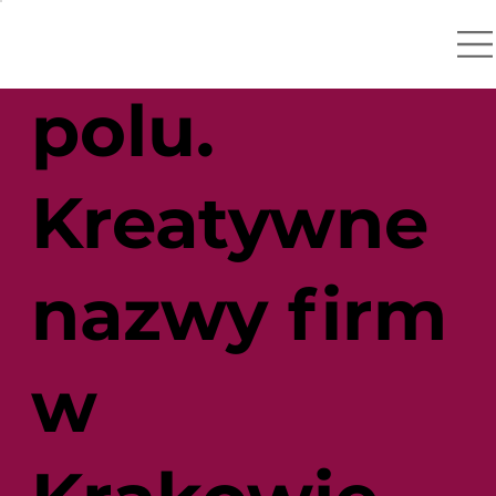
Nazwy na
polu.
Kreatywne
nazwy firm
w