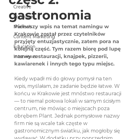
Creative
gastronomia
Software
Pierwszy wpis na temat namingu w 
MarTech
Krakowie został przez czytelników 
Content Marketing
przyjęty entuzjastycznie, zatem pora na 
Education
kolejną część. Tym razem biorę pod lupę 
nazwy restauracji, knajpek, pizzerii, 
Interviews
kawiarenek i innych tego typu miejsc.
Kiedy wpadł mi do głowy pomysł na ten 
wpis, myślałam, że zadanie będzie łatwe. W 
końcu w Krakowie jest mnóstwo restauracji 
— to niemal połowa lokali w samym ścisłym 
centrum, nie mówiąc o miejscach poza 
obrębem Plant. Jednak pomysłowe nazwy 
firm nie są wcale tak częste w 
gastronomicznym światku, jak mogłoby się 
wydawać. W dodatku przy poprzednim 