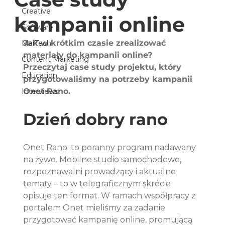
Creative
kampanii online
Software
Jak w krótkim czasie zrealizować 
MarTech
materiały do kampanii online? 
Content Marketing
Przeczytaj case study projektu, który 
Education
przygotowaliśmy na potrzeby kampanii 
Onet Rano.
Interviews
Dzień dobry rano
Onet Rano. to poranny program nadawany 
na żywo. Mobilne studio samochodowe, 
rozpoznawalni prowadzący i aktualne 
tematy – to w telegraficznym skrócie 
opisuje ten format. W ramach współpracy z 
portalem Onet mieliśmy za zadanie 
przygotować kampanię online, promującą 