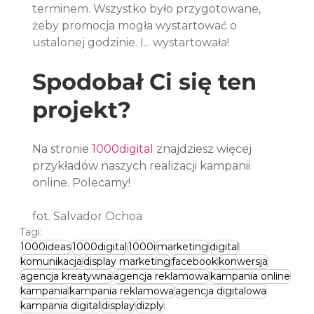
terminem. Wszystko było przygotowane, 
żeby promocja mogła wystartować o 
ustalonej godzinie. I... wystartowała! 
Spodobał Ci się ten 
projekt?
Na stronie 
1000digital
 znajdziesz więcej 
przykładów naszych realizacji kampanii 
online. Polecamy!
fot. Salvador Ochoa
Tagi:
1000ideas
1000digital
1000i
marketing
digital
komunikacja
display marketing
facebook
konwersja
agencja kreatywna
agencja reklamowa
kampania online
kampania
kampania reklamowa
agencja digitalowa
kampania digital
display
dizply