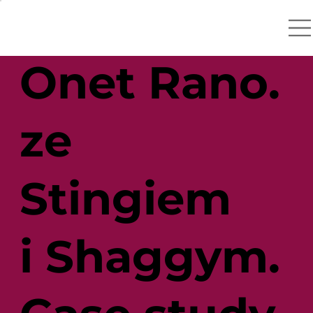
Onet Rano.
ze
Stingiem
i Shaggym.