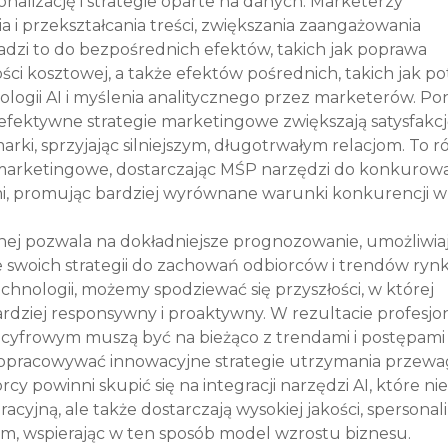
nalizację i strategie oparte na danych. Marketerzy 
 i przekształcania treści, zwiększania zaangażowania 
adzi to do bezpośrednich efektów, takich jak poprawa 
ci kosztowej, a także efektów pośrednich, takich jak po
logii AI i myślenia analitycznego przez marketerów. Po
 efektywne strategie marketingowe zwiększają satysfakcj
arki, sprzyjając silniejszym, długotrwałym relacjom. To r
marketingowe, dostarczając MŚP narzędzi do konkurowa
i, promując bardziej wyrównane warunki konkurencji w 
jnej pozwala na dokładniejsze prognozowanie, umożliwiaj
 swoich strategii do zachowań odbiorców i trendów ryn
echnologii, możemy spodziewać się przyszłości, w której 
rdziej responsywny i proaktywny. W rezultacie profesjona
cyfrowym muszą być na bieżąco z trendami i postępami A
 opracowywać innowacyjne strategie utrzymania przewag
y powinni skupić się na integracji narzędzi AI, które nie
cyjną, ale także dostarczają wysokiej jakości, spersona
, wspierając w ten sposób model wzrostu biznesu.