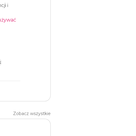
i i 
używać 
 
k
Zobacz wszystkie