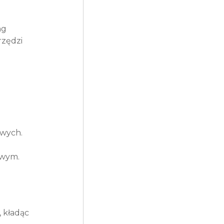
ng 
zędzi 
owych.
owym.
 kładąc 