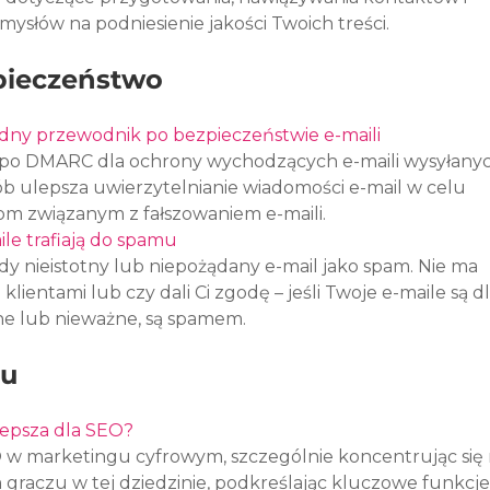
słów na podniesienie jakości Twoich treści.
zpieczeństwo
dny przewodnik po bezpieczeństwie e-maili
po DMARC dla ochrony wychodzących e-maili wysyłanyc
sób ulepsza uwierzytelnianie wiadomości e-mail w celu 
om związanym z fałszowaniem e-maili.
ile trafiają do spamu
żdy nieistotny lub niepożądany e-mail jako spam. Nie ma 
 klientami lub czy dali Ci zgodę – jeśli Twoje e-maile są dl
ne lub nieważne, są spamem.
ku
jlepsza dla SEO?
 w marketingu cyfrowym, szczególnie koncentrując się 
raczu w tej dziedzinie, podkreślając kluczowe funkcje 