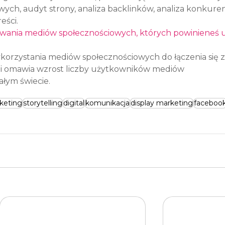
ych, audyt strony, analiza backlinków, analiza konkurencj
eści.
owania mediów społecznościowych, których powinieneś 
orzystania mediów społecznościowych do łączenia się z
i omawia wzrost liczby użytkowników mediów 
łym świecie.
keting
storytelling
digital
komunikacja
display marketing
faceboo