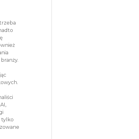
trzeba 
nadto 
ę 
ównież 
nia 
branży.
ąc 
kowych. 
liści 
I, 
i 
 tylko 
lizowane 