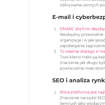
odkrywania cennych pomy
E-mail i cyberbe
DMARC dla firm: Niezbę
Niezbędny przewodnik 
organizacje i w jaki spo
zapobiegania zagrożeni
To właśnie dlatego e-ma
Twoi klienci traktują ka
znaczenia, jak długo byli
powtarzalnie mało istot
SEO i analiza ryn
Która platforma jest na
Znaczenie narzędzi SEO
Semrush jako wiodącym g