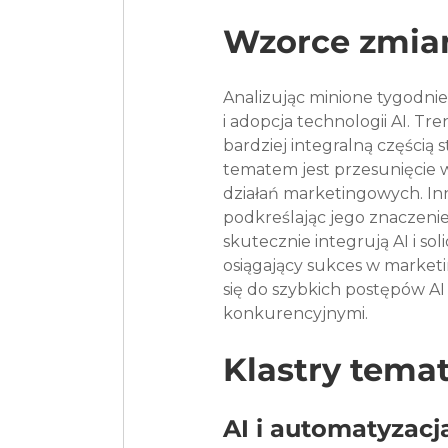
Wzorce zmia
Analizując minione tygodni
i adopcja technologii AI. Tre
bardziej integralną częścią 
tematem jest przesunięcie 
działań marketingowych. In
podkreślając jego znaczenie
skutecznie integrują AI i so
osiągający sukces w marke
się do szybkich postępów AI
konkurencyjnymi.
Klastry tema
AI i automatyzac