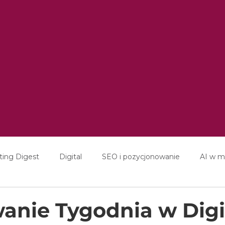
ting Digest
Digital
SEO i pozycjonowanie
AI w m
ducation
Interviews
nie Tygodnia w Digi