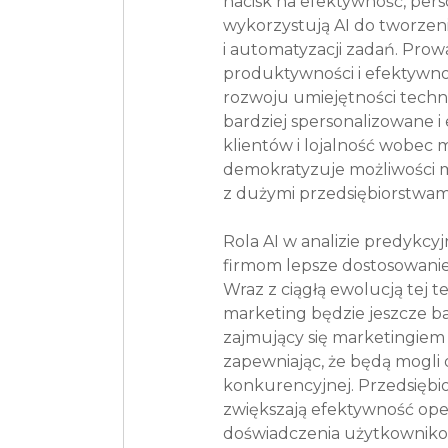
nacisk na efektywność, perso
wykorzystują AI do tworzenia
i automatyzacji zadań. Prow
produktywności i efektywnoś
rozwoju umiejętności techno
bardziej spersonalizowane i
klientów i lojalność wobec m
demokratyzuje możliwości 
z dużymi przedsiębiorstwam
Rola AI w analizie predykcy
firmom lepsze dostosowanie
Wraz z ciągłą ewolucją tej t
marketing będzie jeszcze ba
zajmujący się marketingiem 
zapewniając, że będą mogli
konkurencyjnej. Przedsiębiorc
zwiększają efektywność opera
doświadczenia użytkownikom