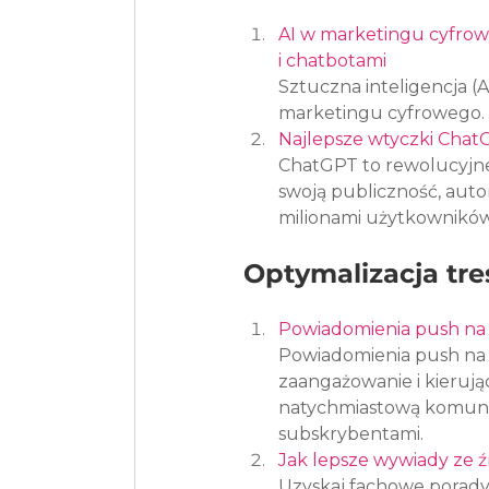
AI w marketingu cyfrow
i chatbotami
Sztuczna inteligencja (A
marketingu cyfrowego.
Najlepsze wtyczki Cha
ChatGPT to rewolucyjne 
swoją publiczność, auto
milionami użytkowników
Optymalizacja tre
Powiadomienia push na 
Powiadomienia push na 
zaangażowanie i kieruj
natychmiastową komunik
subskrybentami.
Jak lepsze wywiady ze ź
Uzyskaj fachowe porady