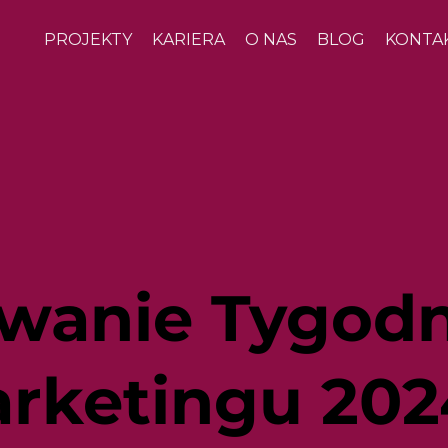
PROJEKTY
KARIERA
O NAS
BLOG
KONTA
anie Tygodn
arketingu 202