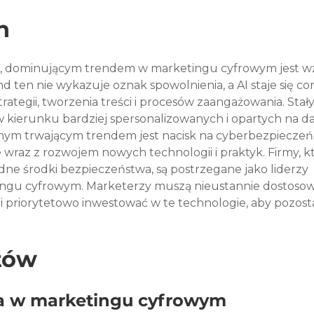
n
e, dominującym trendem w marketingu cyfrowym jest wz
nd ten nie wykazuje oznak spowolnienia, a AI staje się cor
strategii, tworzenia treści i procesów zaangażowania. Stał
w kierunku bardziej spersonalizowanych i opartych na d
nym trwającym trendem jest nacisk na cyberbezpieczeń
 wraz z rozwojem nowych technologii i praktyk. Firmy, k
lidne środki bezpieczeństwa, są postrzegane jako liderzy 
tingu cyfrowym. Marketerzy muszą nieustannie dostoso
 i priorytetowo inwestować w te technologie, aby pozost
tów
ja w marketingu cyfrowym