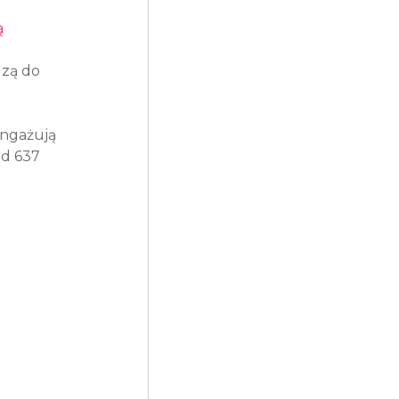
 
dzą do 
angażują 
d 637 