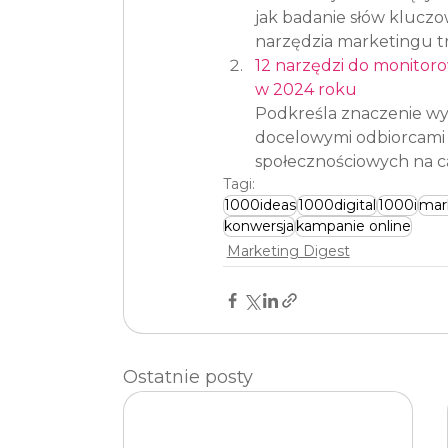
jak badanie słów kluczow
narzędzia marketingu tr
12 narzędzi do monitor
w 2024 roku
Podkreśla znaczenie wyk
docelowymi odbiorcami 
społecznościowych na ca
Tagi:
1000ideas
1000digital
1000i
mar
konwersja
kampanie online
Marketing Digest
Ostatnie posty