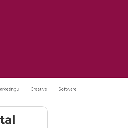
arketingu
Creative
Software
tal