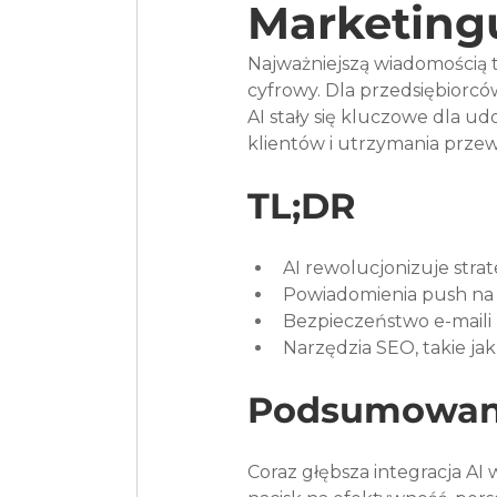
Marketing
Najważniejszą wiadomością t
cyfrowy. Dla przedsiębiorcó
AI stały się kluczowe dla udo
klientów i utrzymania przew
TL;DR
AI rewolucjonizuje stra
Powiadomienia push na 
Bezpieczeństwo e-maili
Narzędzia SEO, takie j
Podsumowan
Coraz głębsza integracja AI