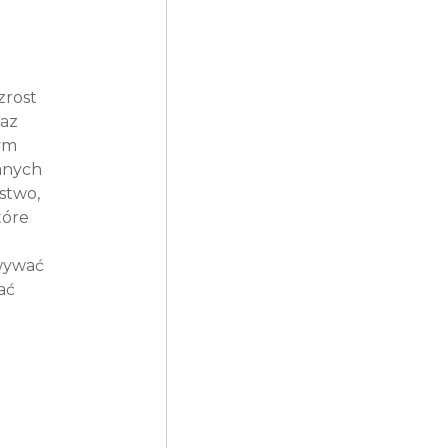
rost 
az 
ym 
anych 
stwo, 
tóre 
wywać 
ać 