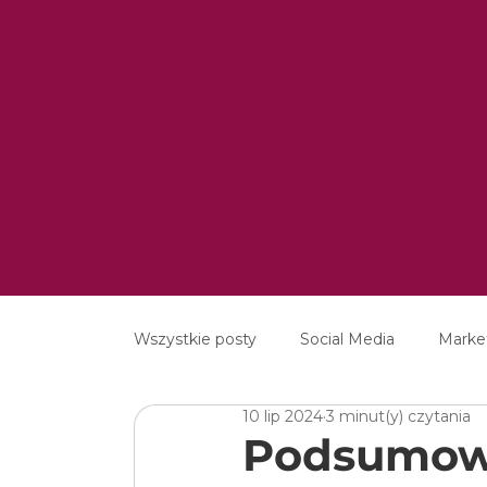
Wszystkie posty
Social Media
Marke
10 lip 2024
3 minut(y) czytania
MarTech
Content Marketing
E
Podsumowa