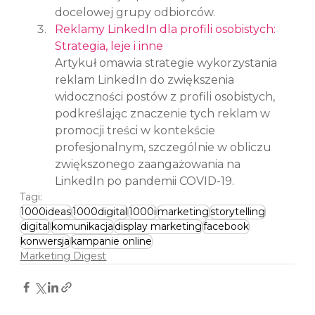
docelowej grupy odbiorców.
Reklamy LinkedIn dla profili osobistych: 
Strategia, leje i inne
Artykuł omawia strategie wykorzystania 
reklam LinkedIn do zwiększenia 
widoczności postów z profili osobistych, 
podkreślając znaczenie tych reklam w 
promocji treści w kontekście 
profesjonalnym, szczególnie w obliczu 
zwiększonego zaangażowania na 
LinkedIn po pandemii COVID-19.
Tagi:
1000ideas
1000digital
1000i
marketing
storytelling
digital
komunikacja
display marketing
facebook
konwersja
kampanie online
Marketing Digest