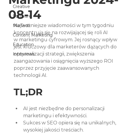
Creative
08-14
Software
Najważniejsze wiadomości w tym tygodniu 
MarTech
koncentrują się na rozwijającej się roli AI 
Content Marketing
w marketingu cyfrowym. Jej rosnący wpływ 
Education
jest kluczowy dla marketerów dążących do 
optymalizacji strategii, zwiększenia 
Interviews
zaangażowania i osiągnięcia wyższego ROI 
poprzez przyjęcie zaawansowanych 
technologii AI.
TL;DR
AI jest niezbędne do personalizacji 
marketingu i efektywności.
Sukces w SEO opiera się na unikalnych, 
wysokiej jakości treściach.