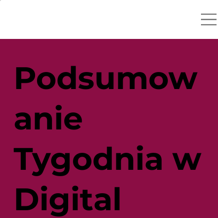
Podsumow
anie
Tygodnia w
Digital