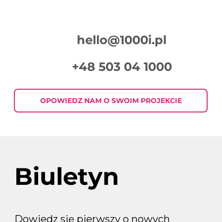
hello@1000i.pl
+48 503 04 1000
Podsumowanie Tygodnia w Digital
Marketingu 2026-07-30
OPOWIEDZ NAM O SWOIM PROJEKCIE
Biuletyn
Dowiedz się pierwszy o nowych