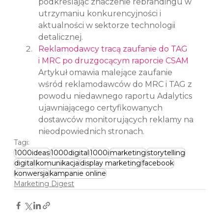
podkreślając znaczenie rebrandingu w 
utrzymaniu konkurencyjności i 
aktualności w sektorze technologii 
detalicznej.
Reklamodawcy tracą zaufanie do TAG 
i MRC po druzgocącym raporcie CSAM
Artykuł omawia malejące zaufanie 
wśród reklamodawców do MRC i TAG z 
powodu niedawnego raportu Adalytics 
ujawniającego certyfikowanych 
dostawców monitorujących reklamy na 
nieodpowiednich stronach.
Tagi:
1000ideas
1000digital
1000i
marketing
storytelling
digital
komunikacja
display marketing
facebook
konwersja
kampanie online
Marketing Digest