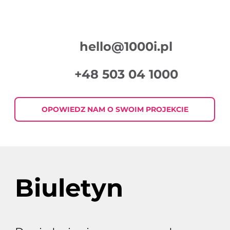
hello@1000i.pl
+48 503 04 1000
Podsumowanie Tygodnia w Digital
Marketingu 2026-07-30
OPOWIEDZ NAM O SWOIM PROJEKCIE
Biuletyn