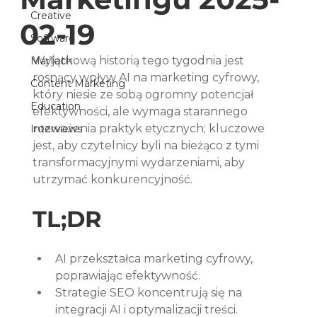
Creative
02-19
Software
Wyjątkową historią tego tygodnia jest 
MarTech
rosnący wpływ AI na marketing cyfrowy, 
Content Marketing
który niesie ze sobą ogromny potencjał 
Education
efektywności, ale wymaga starannego 
rozważenia praktyk etycznych; kluczowe 
Interviews
jest, aby czytelnicy byli na bieżąco z tymi 
transformacyjnymi wydarzeniami, aby 
utrzymać konkurencyjność.
TL;DR
AI przekształca marketing cyfrowy, 
poprawiając efektywność.
Strategie SEO koncentrują się na 
integracji AI i optymalizacji treści.