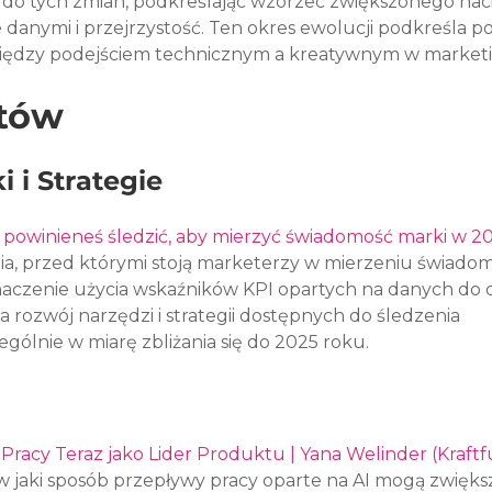
 do tych zmian, podkreślając wzorzec zwiększonego naci
danymi i przejrzystość. Ten okres ewolucji podkreśla p
ędzy podejściem technicznym a kreatywnym w market
atów
 i Strategie
 powinieneś śledzić, aby mierzyć świadomość marki w 2
a, przed którymi stoją marketerzy w mierzeniu świadom
naczenie użycia wskaźników KPI opartych na danych do 
 rozwój narzędzi i strategii dostępnych do śledzenia 
gólnie w miarę zbliżania się do 2025 roku.
racy Teraz jako Lider Produktu | Yana Welinder (Kraftf
 jaki sposób przepływy pracy oparte na AI mogą zwięks