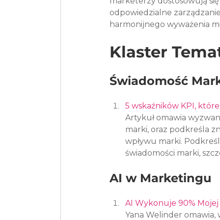
marketerzy dostosowują się
odpowiedzialne zarządzanie 
harmonijnego wyważenia mi
Klaster Tem
Świadomość Marki
5 wskaźników KPI, które
Artykuł omawia wyzwani
marki, oraz podkreśla z
wpływu marki. Podkreśla
świadomości marki, szcze
AI w Marketingu
AI Wykonuje 90% Mojej P
Yana Welinder omawia, w