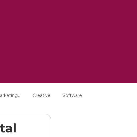
arketingu
Creative
Software
tal