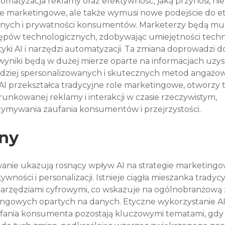
omatyzacja reklamy oraz efektywność, jaką przynosi, nie 
ie marketingowe, ale także wymusi nowe podejście do et
anych i prywatności konsumentów. Marketerzy będą musi
tępów technologicznych, zdobywając umiejętności techn
tyki AI i narzędzi automatyzacji. Ta zmiana doprowadzi d
 wyniki będą w dużej mierze oparte na informacjach uzy
dziej spersonalizowanych i skutecznych metod angażow
I przekształca tradycyjne role marketingowe, otworzy t
runkowanej reklamy i interakcji w czasie rzeczywistym, 
zymywania zaufania konsumentów i przejrzystości.
ny
anie ukazują rosnący wpływ AI na strategie marketingo
wności i personalizacji. Istnieje ciągła mieszanka tradyc
rzędziami cyfrowymi, co wskazuje na ogólnobranżową 
ngowych opartych na danych. Etyczne wykorzystanie AI
ufania konsumenta pozostają kluczowymi tematami, gdy