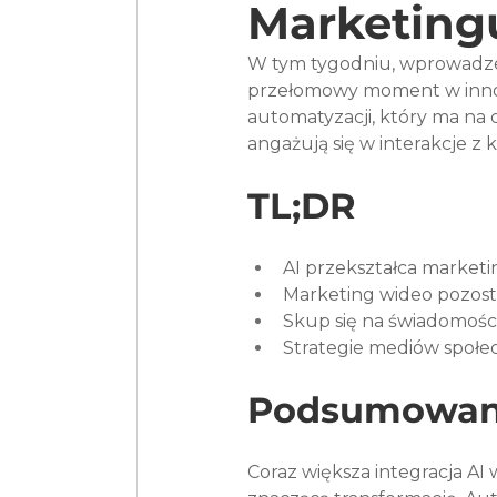
Marketing
W tym tygodniu, wprowadzen
przełomowy moment w innow
automatyzacji, który ma na 
angażują się w interakcje z
TL;DR
AI przekształca marketin
Marketing wideo pozosta
Skup się na świadomości
Strategie mediów społe
Podsumowan
Coraz większa integracja A