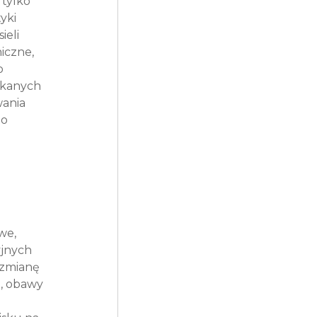
tylko 
yki 
eli 
iczne, 
o 
skanych 
ania 
o 
we, 
yjnych 
zmianę 
, obawy 
 