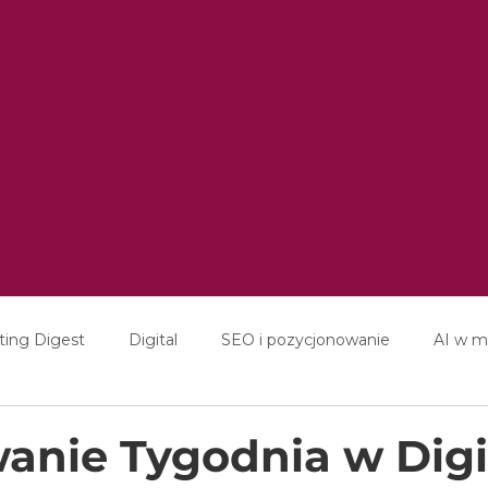
ting Digest
Digital
SEO i pozycjonowanie
AI w m
ducation
Interviews
nie Tygodnia w Digi