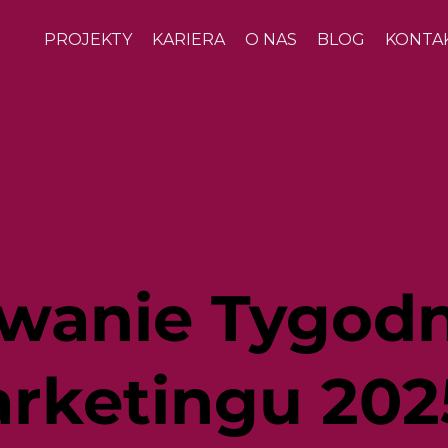
PROJEKTY
KARIERA
O NAS
BLOG
KONTA
anie Tygodn
arketingu 202