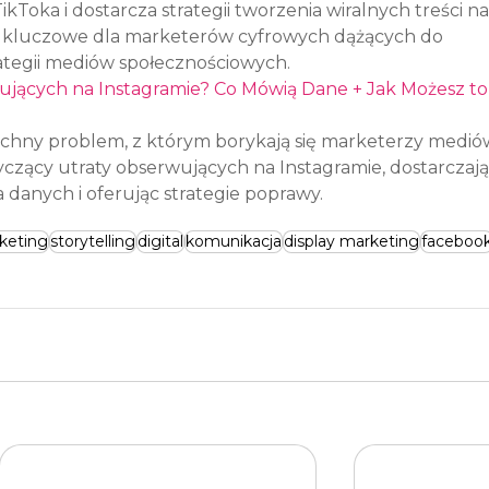
kToka i dostarcza strategii tworzenia wiralnych treści na
ć kluczowe dla marketerów cyfrowych dążących do 
ategii mediów społecznościowych.
jących na Instagramie? Co Mówią Dane + Jak Możesz to
chny problem, z którym borykają się marketerzy medió
czący utraty obserwujących na Instagramie, dostarczają
 danych i oferując strategie poprawy.
keting
storytelling
digital
komunikacja
display marketing
faceboo