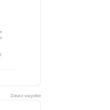
 
 
w 
c 
k
Zobacz wszystkie