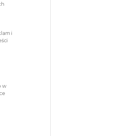
ch 
lam i 
ści 
 w 
ce 