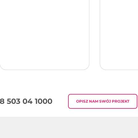
8 503 04 1000
OPISZ NAM SWÓJ PROJEKT
Podsumowanie Tygodnia
Podsumow
w Digital Marketingu
w Digital 