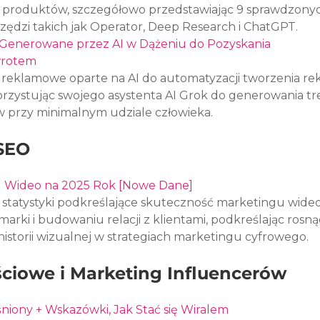
produktów, szczegółowo przedstawiając 9 sprawdzony
zędzi takich jak Operator, Deep Research i ChatGPT.
enerowane przez AI w Dążeniu do Pozyskania 
rotem
reklamowe oparte na AI do automatyzacji tworzenia rek
orzystując swojego asystenta AI Grok do generowania tre
 przy minimalnym udziale człowieka.
 SEO
u Wideo na 2025 Rok [Nowe Dane]
 statystyki podkreślające skuteczność marketingu wideo
arki i budowaniu relacji z klientami, podkreślając rosną
istorii wizualnej w strategiach marketingu cyfrowego.
ciowe i Marketing Influencerów
niony + Wskazówki, Jak Stać się Wiralem