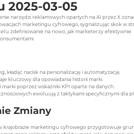
u 2025-03-05
ie narzędzi reklamowych opartych na AI przez X ozna
acjach marketingu cyfrowego, sygnalizując skok w st
celu zdefiniowanie na nowo, jak marketerzy efektywnie 
 konsumentami.
g, kładąc nacisk na personalizację i automatyzację.
je kluczowy dla opowiadania historii marki.
 marki poprzez wskaźniki KPI oparte na danych.
cznościowych ewoluują z taktykami specyficznymi dla pl
ie Zmiany
I w krajobrazie marketingu cyfrowego przygotowuje grun