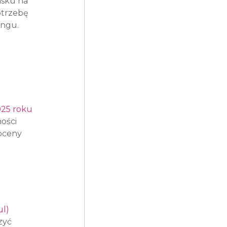
sku na 
otrzebę 
ingu.
025 roku
ości 
oceny 
ul)
zyć 