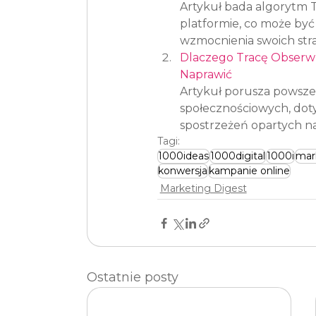
Artykuł bada algorytm Ti
platformie, co może by
wzmocnienia swoich str
Dlaczego Tracę Obserwu
Naprawić
Artykuł porusza powsze
społecznościowych, doty
spostrzeżeń opartych na
Tagi:
1000ideas
1000digital
1000i
mar
konwersja
kampanie online
Marketing Digest
Ostatnie posty