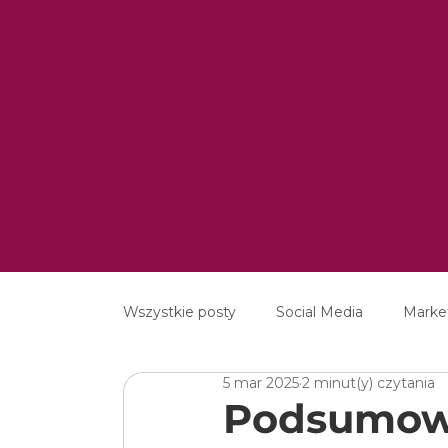
Wszystkie posty
Social Media
Marke
5 mar 2025
2 minut(y) czytania
MarTech
Content Marketing
E
Podsumowa