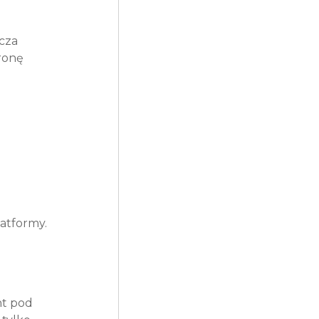
cza 
ronę 
atformy.
t pod 