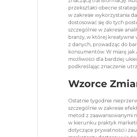
znaczącą transformację. Aut
przekształci obecne strateg
w zakresie wykorzystania d
dostosować się do tych pos
szczególnie w zakresie anali
branży, w której kreatywne
z danych, prowadząc do bar
konsumentów. W miarę jak A
możliwości dla bardziej ukie
podkreślając znaczenie utr
Wzorce Zmia
Ostatnie tygodnie nieprzerw
szczególnie w zakresie efekty
metod z zaawansowanymi na
w kierunku praktyk marketi
dotyczące prywatności i za