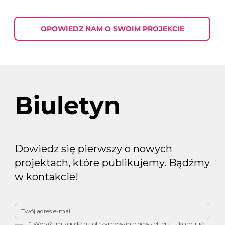
Podsumowanie Tygodnia w Digital
Marketingu 2026-07-30
OPOWIEDZ NAM O SWOIM PROJEKCIE
Biuletyn
Dowiedz się pierwszy o nowych
projektach, które publikujemy. Bądźmy
w kontakcie!
*
Wyrażam zgodę na otrzymywanie newslettera i akceptuję 