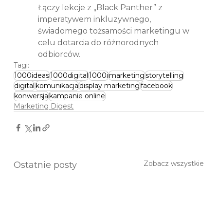
Łączy lekcje z „Black Panther” z 
imperatywem inkluzywnego, 
świadomego tożsamości marketingu w 
celu dotarcia do różnorodnych 
odbiorców.
Tagi:
1000ideas
1000digital
1000i
marketing
storytelling
digital
komunikacja
display marketing
facebook
konwersja
kampanie online
Marketing Digest
Zobacz wszystkie
Ostatnie posty