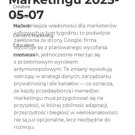
Creative
05-07
Software
Najważniejsze wiadomości dla marketerów 
MarTech
cyfrowych w tym tygodniu to podwójne 
Content Marketing
zakłócenia ze strony Google: firma 
Education
wycofuje się z planowanego wycofania 
ciasteczek, jednocześnie mierząc się 
Interviews
z przełomowym wyrokiem 
antymonopolowym. Te zmiany wywołują 
wstrząsy w strategii danych, zarządzaniu 
prywatnością i sile kanałów — co oznacza, 
że każdy przedsiębiorca i menedżer 
marketingu musi przygotować się na 
przyszłość, w której zdolność adaptacji, 
przejrzystość i biegłość w wielokanałowości 
nie są już opcjonalne, lecz niezbędne do 
rozwoju.