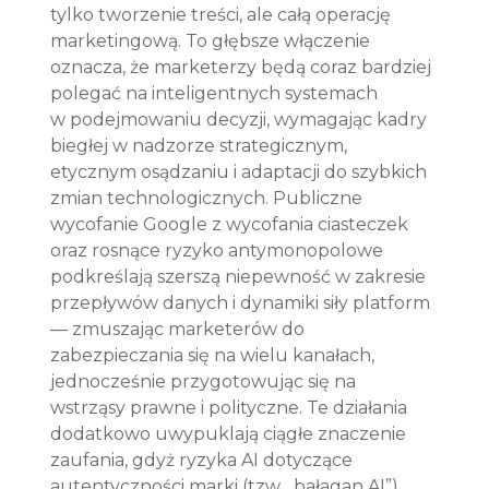
tylko tworzenie treści, ale całą operację 
marketingową. To głębsze włączenie 
oznacza, że marketerzy będą coraz bardziej 
polegać na inteligentnych systemach 
w podejmowaniu decyzji, wymagając kadry 
biegłej w nadzorze strategicznym, 
etycznym osądzaniu i adaptacji do szybkich 
zmian technologicznych. Publiczne 
wycofanie Google z wycofania ciasteczek 
oraz rosnące ryzyko antymonopolowe 
podkreślają szerszą niepewność w zakresie 
przepływów danych i dynamiki siły platform 
— zmuszając marketerów do 
zabezpieczania się na wielu kanałach, 
jednocześnie przygotowując się na 
wstrząsy prawne i polityczne. Te działania 
dodatkowo uwypuklają ciągłe znaczenie 
zaufania, gdyż ryzyka AI dotyczące 
autentyczności marki (tzw. „bałagan AI”) 