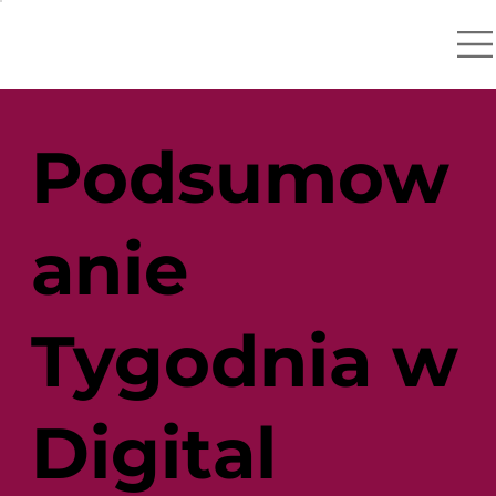
Podsumow
anie
Tygodnia w
Digital