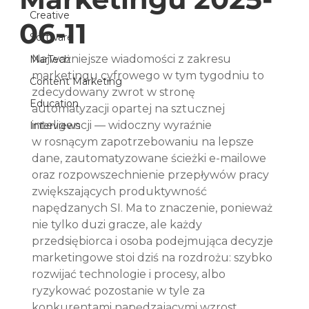
Creative
06-11
Software
Najważniejsze wiadomości z zakresu 
MarTech
marketingu cyfrowego w tym tygodniu to 
Content Marketing
zdecydowany zwrot w stronę 
Education
automatyzacji opartej na sztucznej 
inteligencji — widoczny wyraźnie 
Interviews
w rosnącym zapotrzebowaniu na lepsze 
dane, zautomatyzowane ścieżki e-mailowe 
oraz rozpowszechnienie przepływów pracy 
zwiększających produktywność 
napędzanych SI. Ma to znaczenie, ponieważ 
nie tylko duzi gracze, ale każdy 
przedsiębiorca i osoba podejmująca decyzje 
marketingowe stoi dziś na rozdrożu: szybko 
rozwijać technologie i procesy, albo 
ryzykować pozostanie w tyle za 
konkurentami napędzającymi wzrost 