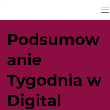
Podsumow
anie
Tygodnia w
Digital