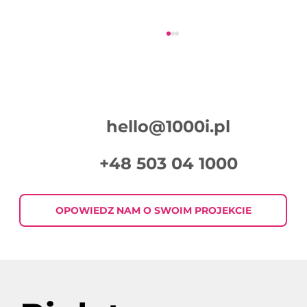
hello@1000i.pl
+48 503 04 1000
Podsumowanie Tygodnia w Digital
Marketingu 2026-07-30
OPOWIEDZ NAM O SWOIM PROJEKCIE