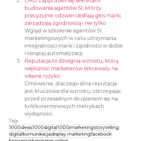
CMO Zappi dzieli się sekretami 
budowania agentów SI, którzy 
precyzyjnie odzwierciedlają głos marki, 
zarządzają zgodnością i nie tylko
Wgląd w szkolenie agentów SI 
marketingowych w celu utrzymania 
integralności marki i zgodności w dobie 
rosnącej automatyzacji.
Reputacja to dźwignia wzrostu, którą 
większość marketerów lekceważy na 
własne ryzyko
Omówienie, dlaczego silna reputacja 
jest kluczowa dla wzrostu, ostrzegając 
przed przesadnym skupianiem się na 
krótkoterminowych metrykach 
wydajności.
Tagi:
1000ideas
1000digital
1000i
marketing
storytelling
digital
komunikacja
display marketing
facebook
konwersja
kampanie online