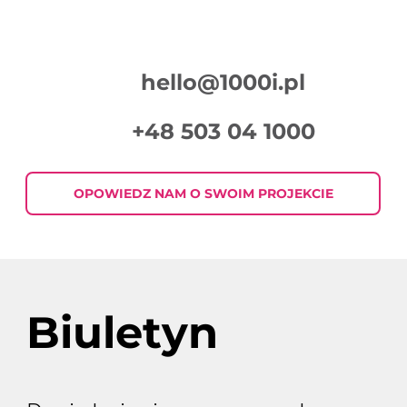
hello@1000i.pl
+48 503 04 1000
Podsumowanie Tygodnia w Digital
Marketingu 2026-07-30
OPOWIEDZ NAM O SWOIM PROJEKCIE
Biuletyn