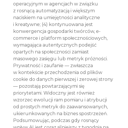
operacyjnym w agencjach w związku 
z rosnącą automatyzacją i większym 
naciskiem na umiejętności analityczne 
i kreatywne; (4) kontynuowana jest 
konwergencja gospodarki twórców, e-
commerce i platform społecznościowych, 
wymagająca autentycznych podejść 
opartych na społeczności zamiast 
masowego zasięgu lub metryk próżności. 
Prywatność i zaufanie — zwłaszcza 
w kontekście przechodzenia od plików 
cookie do danych pierwszej i zerowej strony 
— pozostają powtarzającymi się 
priorytetami. Widoczny jest również 
wzorzec ewolucji ram pomiaru i atrybucji 
od prostych metryk do zaawansowanych, 
ukierunkowanych na biznes spostrzeżeń. 
Podsumowując, podczas gdy rosnący 
wpływ AI jest coraz silniejszy z tygodnia na 