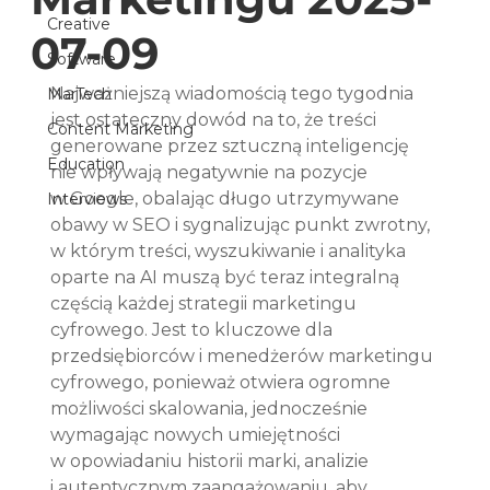
Creative
07-09
Software
Najważniejszą wiadomością tego tygodnia 
MarTech
jest ostateczny dowód na to, że treści 
Content Marketing
generowane przez sztuczną inteligencję 
Education
nie wpływają negatywnie na pozycje 
w Google, obalając długo utrzymywane 
Interviews
obawy w SEO i sygnalizując punkt zwrotny, 
w którym treści, wyszukiwanie i analityka 
oparte na AI muszą być teraz integralną 
częścią każdej strategii marketingu 
cyfrowego. Jest to kluczowe dla 
przedsiębiorców i menedżerów marketingu 
cyfrowego, ponieważ otwiera ogromne 
możliwości skalowania, jednocześnie 
wymagając nowych umiejętności 
w opowiadaniu historii marki, analizie 
i autentycznym zaangażowaniu, aby 