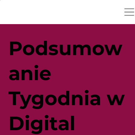
Podsumow
anie
Tygodnia w
Digital