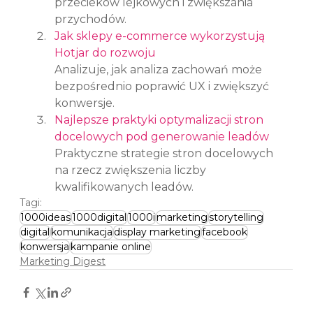
przecieków lejkowych i zwiększania 
przychodów.
Jak sklepy e-commerce wykorzystują 
Hotjar do rozwoju
Analizuje, jak analiza zachowań może 
bezpośrednio poprawić UX i zwiększyć 
konwersje.
Najlepsze praktyki optymalizacji stron 
docelowych pod generowanie leadów
Praktyczne strategie stron docelowych 
na rzecz zwiększenia liczby 
kwalifikowanych leadów.
Tagi:
1000ideas
1000digital
1000i
marketing
storytelling
digital
komunikacja
display marketing
facebook
konwersja
kampanie online
Marketing Digest