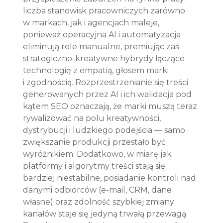
liczba stanowisk pracowniczych zarówno 
w markach, jak i agencjach maleje, 
ponieważ operacyjna AI i automatyzacja 
eliminują role manualne, premiując zaś 
strategiczno-kreatywne hybrydy łączące 
technologię z empatią, głosem marki 
i zgodnością. Rozprzestrzenianie się treści 
generowanych przez AI i ich walidacja pod 
kątem SEO oznaczają, że marki muszą teraz 
rywalizować na polu kreatywności, 
dystrybucji i ludzkiego podejścia — samo 
zwiększanie produkcji przestało być 
wyróżnikiem. Dodatkowo, w miarę jak 
platformy i algorytmy treści stają się 
bardziej niestabilne, posiadanie kontroli nad 
danymi odbiorców (e-mail, CRM, dane 
własne) oraz zdolność szybkiej zmiany 
kanałów staje się jedyną trwałą przewagą. 