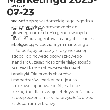
Creative
07-23
Software
Najważniejszą wiadomością tego tygodnia 
MarTech
jest operacyjne wprowadzenie do 
Content Marketing
głównego nurtu treści generowanych 
Education
przez AI oraz agentów zasilanych sztuczną 
inteligencją w codziennym marketingu 
Interviews
— te postępy przeszły z fazy wczesnej 
adopcji do nowego obowiązkowego 
standardu, zasadniczo zmieniając sposób 
realizacji kampanii, tworzenia treści 
i analityki. Dla przedsiębiorców 
i menedżerów marketingu jest to 
kluczowe: opanowanie AI jest teraz 
niezbędne dla rozwoju, efektywności oraz 
zabezpieczenia marki na przyszłość przed 
zakłóceniami w branży.