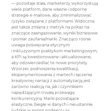
— pozostaje stała, marketerzy wykorzystują 
wiele platform, dane własne i odporne 
strategie e-mailowe, aby zminimalizować 
ryzyko związane z platformami. Widoczna 
jest także zmiana z metryk na pokaz na 
znaczące zaangażowanie, wyniki biznesowe 
i pomiar zaufania/marki. Znacząco rośnie 
uwaga poświęcana etycznym 
i inkluzywnym praktykom marketingowym, 
a KPI są kwestionowane i aktualizowane, 
aby odzwierciedlać te nowe priorytety. 
Wzorzec podnoszenia kwalifikacji, 
eksperymentowania z martech i łączenia 
kreatywnej narracji z automatyzacją jest 
zarówno reakcją na, jak i czynnikiem 
napędzającym trwałą przewagę 
konkurencyjną. Marki pozostające 
elastyczne, biegłe w danych i nieustannie 
ludzkie w swoim podejściu są 