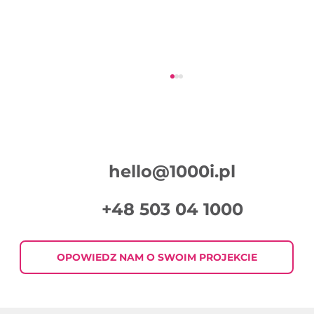
hello@1000i.pl
+48 503 04 1000
Podsumowanie Tygodnia w Digital
Marketingu 2026-07-30
OPOWIEDZ NAM O SWOIM PROJEKCIE