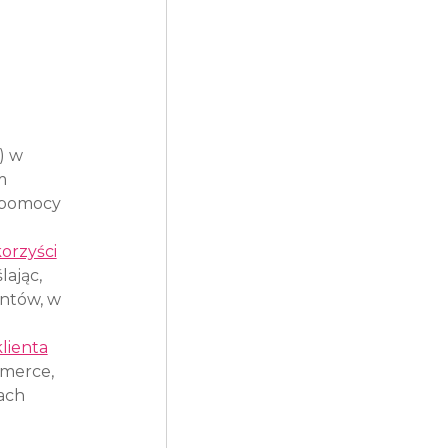
 w 
m 
 pomocy 
orzyści
ając, 
ntów, w 
lienta
merce, 
ach 