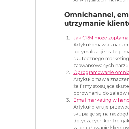
Omnichannel, emai
utrzymanie klien
Jak CRM może zoptymal
Artykuł omawia znacze
optymalizacji strategi
skutecznego marketingu
zaawansowanych narzę
Oprogramowanie omnicha
Artykuł omawia znaczeni
że firmy stosujące skut
porównaniu do zaledwie
Email marketing w handl
Artykuł oferuje przewo
skupiając się na niezb
dotyczących kontroli jak
zaangażowanie klientów