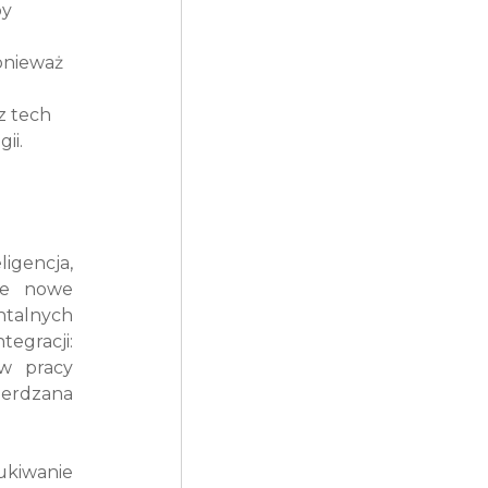
y 
onieważ 
z tech 
ii.
gencja, 
ie nowe 
talnych 
egracji: 
w pracy 
erdzana 
kiwanie 