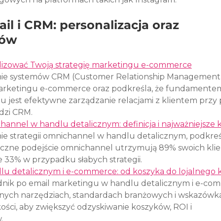
l i CRM: personalizacja oraz 
tów
izować Twoją strategię marketingu e-commerce
nie systemów CRM (Customer Relationship Management)
i marketingu e-commerce oraz podkreśla, że fundamente
 jest efektywne zarządzanie relacjami z klientem przy
dzi CRM.
nnel w handlu detalicznym: definicja i najważniejsze k
e strategii omnichannel w handlu detalicznym, podkreśl
eczne podejście omnichannel utrzymują 89% swoich klie
 33% w przypadku słabych strategii.
u detalicznym i e-commerce: od koszyka do lojalnego k
dnik po email marketingu w handlu detalicznym i e-com
ędnych narzędziach, standardach branżowych i wskazówk
ości, aby zwiększyć odzyskiwanie koszyków, ROI i 
.