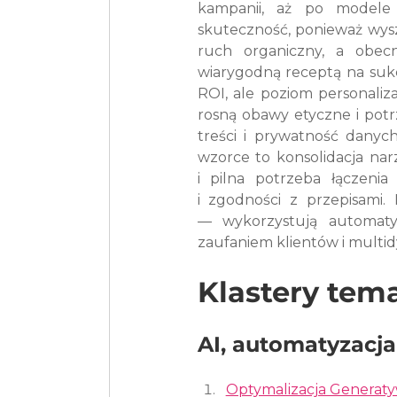
kampanii, aż po modele a
skuteczność, ponieważ wyszu
ruch organiczny, a obecn
wiarygodną receptą na suk
ROI, ale poziom personalizac
rosną obawy etyczne i potr
treści i prywatność danyc
wzorce to konsolidacja nar
i pilna potrzeba łączeni
i zgodności z przepisami. 
— wykorzystują automatyza
zaufaniem klientów i multid
Klastery tem
AI, automatyzacja
Optymalizacja Generatyw