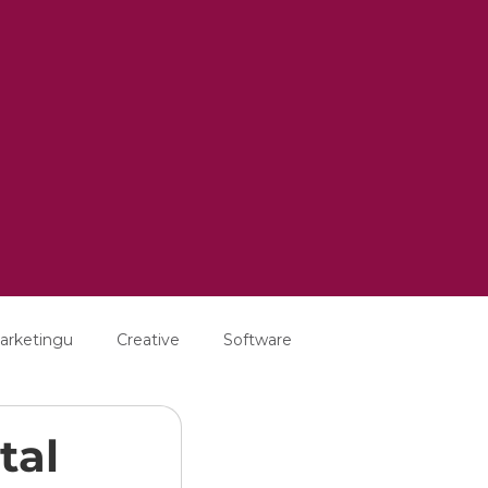
arketingu
Creative
Software
tal