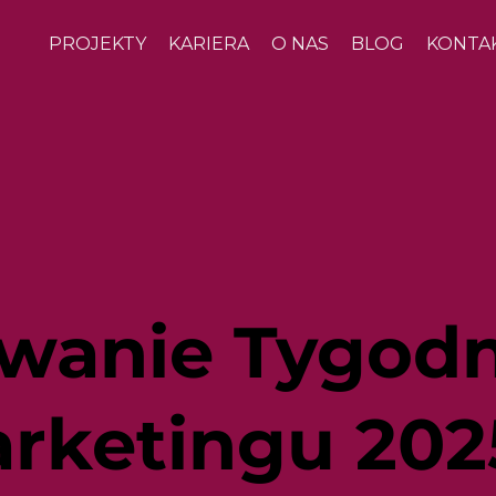
PROJEKTY
KARIERA
O NAS
BLOG
KONTA
anie Tygodn
arketingu 202