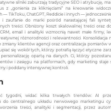
tywne silniki zaburzają tradycyjne SEO i atrybucję, ma
s z „gonienia za kliknięciami” na kreowanie widoczn
 — TikToku, ChatGPT, Reddicie i innych — jednocześnie 
i zaufanie do marki pośród narastającej fali syntety
nych treści. Obniżony koszt skalowalnej treści oraz do
RM, email i analityki wzmocnią nawet małe firmy, lec
eatywnej różnorodności i relewantności. Konsolidacja n
zmiany klientów agencji oraz centralizacja pomiarów w
iać się wokół tych, którzy potrafią łączyć etyczne zarz
personalizację opartą na danych. Ci, którzy pozostaną 
ientów i zasięgu na platformach, gdy marketing staje s
zny i poddany intensywnej kontroli.
n
ięć tygodni, widać kilka trwałych trendów: AI prze
 do centralnego układu nerwowego marketingu cyf
rzenia treści, analityki i segmentacji, przez automa