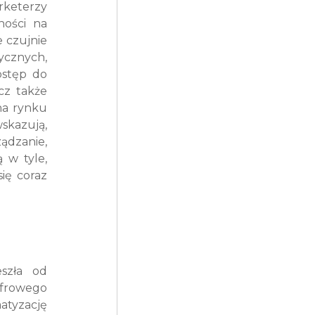
rketerzy 
ości na 
czujnie 
cznych, 
stęp do 
z także 
a rynku 
skazują, 
ądzanie, 
w tyle, 
ię coraz 
szła od 
rowego 
tyzację 