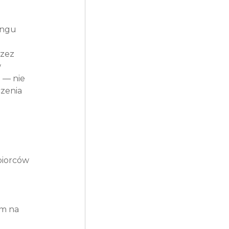
ingu 
zez 
 
 — nie 
zenia 
biorców 
m na 