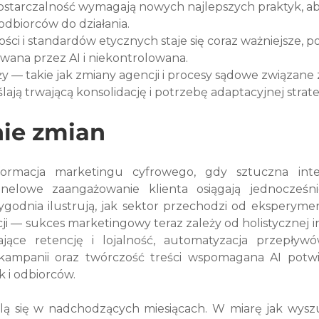
dostarczalność wymagają nowych najlepszych praktyk, ab
odbiorców do działania.
ci i standardów etycznych staje się coraz ważniejsze, p
owana przez AI i niekontrolowana.
 — takie jak zmiany agencji i procesy sądowe związane 
ą trwającą konsolidację i potrzebę adaptacyjnej strateg
ie zmian
rmacja marketingu cyfrowego, gdy sztuczna inteli
nelowe zaangażowanie klienta osiągają jednocześn
godnia ilustrują, jak sektor przechodzi od eksperymen
i — sukces marketingowy teraz zależy od holistycznej int
jące retencję i lojalność, automatyzacja przepływó
kampanii oraz twórczość treści wspomagana AI potwi
k i odbiorców.
lą się w nadchodzących miesiącach. W miarę jak wyszu