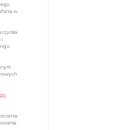
ego, 
ufania w 
uczyniła 
i 
ingu 
anym 
rmowych 
go 
orzenia 
sowania 