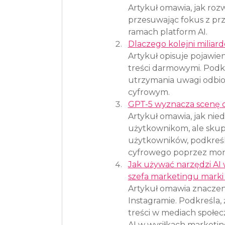
Artykuł omawia, jak roz
przesuwając fokus z przy
ramach platform AI.
Dlaczego kolejni miliar
Artykuł opisuje pojawien
treści darmowymi. Podkr
utrzymania uwagi odbior
cyfrowym.
GPT-5 wyznacza scenę dl
Artykuł omawia, jak n
użytkownikom, ale skup
użytkowników, podkreśl
cyfrowego poprzez mone
Jak używać narzędzi AI 
szefa marketingu mark
Artykuł omawia znaczeni
Instagramie. Podkreśla,
treści w mediach społec
AI w wysiłkach marketin