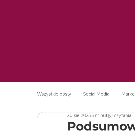
Wszystkie posty
Social Media
Marke
20 sie 2025
5 minut(y) czytania
MarTech
Content Marketing
E
Podsumowa