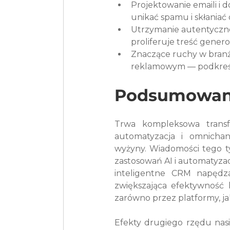
Projektowanie emaili i 
unikać spamu i skłaniać 
Utrzymanie autentycznoś
proliferuje treść gener
Znaczące ruchy w branży
reklamowym — podkreślaj
Podsumowan
Trwa kompleksowa transfo
automatyzacja i omnichan
wyżyny. Wiadomości tego ty
zastosowań AI i automatyzacj
inteligentne CRM napędza
zwiększająca efektywność 
zarówno przez platformy, ja
Efekty drugiego rzędu nasi