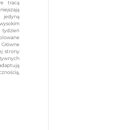
e tracą 
iejszają 
 jedyną 
wysokim 
 tydzień 
olowane 
 Główne 
 strony 
tywnych 
daptują 
nością, 