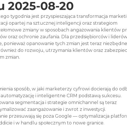
u 2025-08-20
ego tygodnia jest przyspieszająca transformacja market
ji opartej na sztucznej inteligencji oraz strategiom 
zełomowe zmiany w sposobach angażowania klientów pr
ów oraz ochronie zaufania. Dla przedsiębiorców i liderów
, ponieważ opanowanie tych zmian jest teraz niezbędne
również do rozwoju, utrzymania klientów oraz zabezpiec
m zmian.
mienia sposób, w jaki marketerzy cyfrowi docierają do od
ąc automatyzację i inteligentne CRM podstawą sukcesu.
owana segmentacja i strategie omnichannel są teraz 
malizować zaangażowanie i zwrot z inwestycji.
nie przesuwają się poza Google — optymalizacja platfor
eddicie i w handlu społecznym to nowe granice.