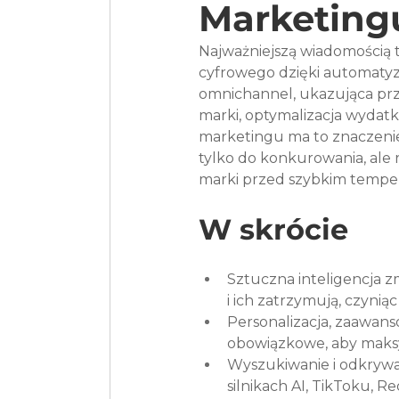
Marketing
Najważniejszą wiadomością t
cyfrowego dzięki automatyzac
omnichannel, ukazująca pr
marki, optymalizacja wydatk
marketingu ma to znaczenie
tylko do konkurowania, ale 
marki przed szybkim tempe
W skrócie
Sztuczna inteligencja z
i ich zatrzymują, czyni
Personalizacja, zaawans
obowiązkowe, aby maksy
Wyszukiwanie i odkrywa
silnikach AI, TikToku, R