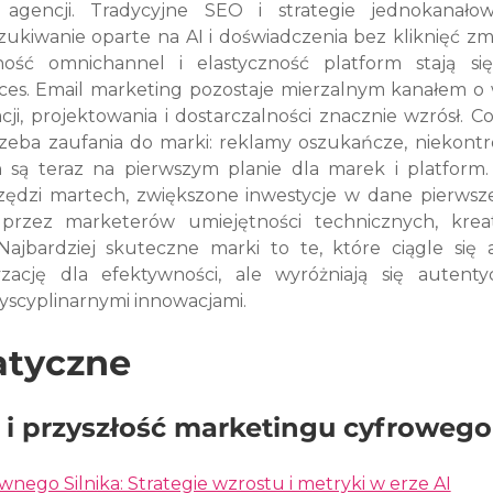
gencji. Tradycyjne SEO i strategie jednokanałow
kiwanie oparte na AI i doświadczenia bez kliknięć zmn
ość omnichannel i elastyczność platform stają się
ces. Email marketing pozostaje mierzalnym kanałem o 
ji, projektowania i dostarczalności znacznie wzrósł. Co
zeba zaufania do marki: reklamy oszukańcze, niekontr
h są teraz na pierwszym planie dla marek i platform.
zędzi martech, zwiększone inwestycje w dane pierwszej
a przez marketerów umiejętności technicznych, krea
Najbardziej skuteczne marki to te, które ciągle się a
cję dla efektywności, ale wyróżniają się autentycz
yscyplinarnymi innowacjami.
atyczne
 i przyszłość marketingu cyfrowego
nego Silnika: Strategie wzrostu i metryki w erze AI