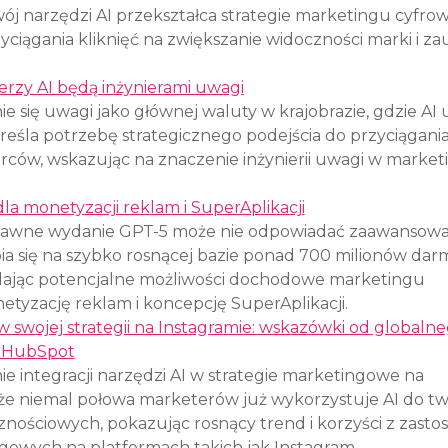
wój narzędzi AI przekształca strategie marketingu cyfrow
ciągania kliknięć na zwiększanie widoczności marki i za
derzy AI będą inżynierami uwagi
ie się uwagi jako głównej waluty w krajobrazie, gdzie AI 
eśla potrzebę strategicznego podejścia do przyciągania 
ców, wskazując na znaczenie inżynierii uwagi w market
a monetyzacji reklam i SuperAplikacji
iedawne wydanie GPT-5 może nie odpowiadać zaawansow
ia się na szybko rosnącej bazie ponad 700 milionów da
ając potencjalne możliwości dochodowe marketingu 
tyzację reklam i koncepcję SuperAplikacji.
w swojej strategii na Instagramie: wskazówki od globalne
i HubSpot
e integracji narzędzi AI w strategie marketingowe na 
 że niemal połowa marketerów już wykorzystuje AI do tw
znościowych, pokazując rosnący trend i korzyści z zasto
gowych na platformach takich jak Instagram.