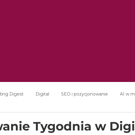
ting Digest
Digital
SEO i pozycjonowanie
AI w m
ducation
Interviews
nie Tygodnia w Digi