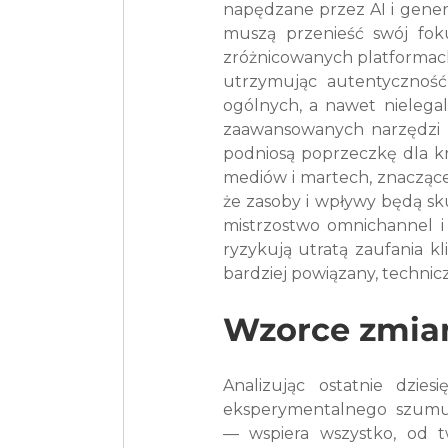
napędzane przez AI i genera
muszą przenieść swój foku
zróżnicowanych platformach
utrzymując autentyczność 
ogólnych, a nawet nielegal
zaawansowanych narzędzi C
podniosą poprzeczkę dla kr
mediów i martech, znaczące 
że zasoby i wpływy będą skup
mistrzostwo omnichannel i 
ryzykują utratą zaufania kl
bardziej powiązany, technic
Wzorce zmia
Analizując ostatnie dzies
eksperymentalnego szumu
— wspiera wszystko, od two