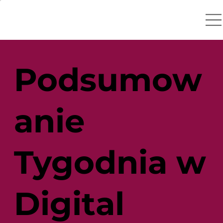
Podsumow
anie
Tygodnia w
Digital