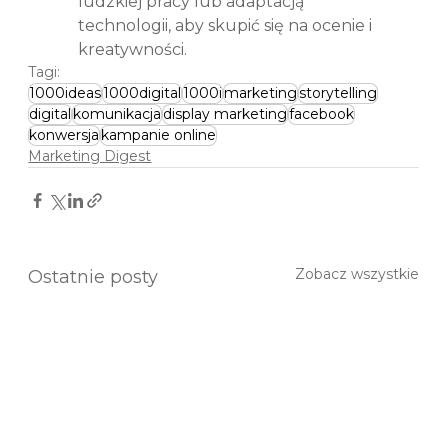
ludzkiej pracy lub adaptacją 
technologii, aby skupić się na ocenie i 
kreatywności.
Tagi:
1000ideas
1000digital
1000i
marketing
storytelling
digital
komunikacja
display marketing
facebook
konwersja
kampanie online
Marketing Digest
Zobacz wszystkie
Ostatnie posty