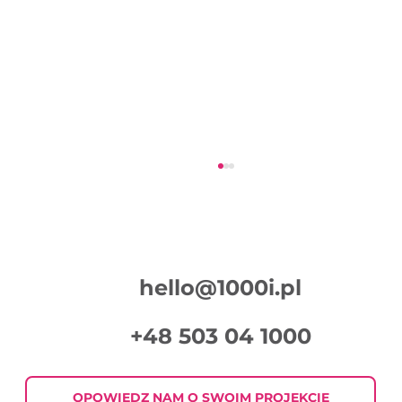
hello@1000i.pl
+48 503 04 1000
Podsumowanie Tygodnia w Digital
Marketingu 2026-07-30
OPOWIEDZ NAM O SWOIM PROJEKCIE