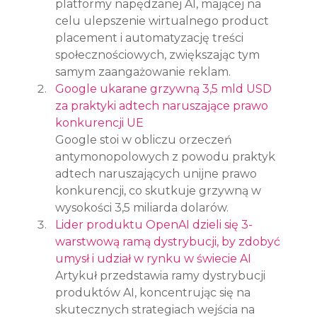
platformy napędzanej AI, mającej na 
celu ulepszenie wirtualnego product 
placement i automatyzację treści 
społecznościowych, zwiększając tym 
samym zaangażowanie reklam.
Google ukarane grzywną 3,5 mld USD 
za praktyki adtech naruszające prawo 
konkurencji UE
Google stoi w obliczu orzeczeń 
antymonopolowych z powodu praktyk 
adtech naruszających unijne prawo 
konkurencji, co skutkuje grzywną w 
wysokości 3,5 miliarda dolarów.
Lider produktu OpenAI dzieli się 3-
warstwową ramą dystrybucji, by zdobyć 
umysł i udział w rynku w świecie AI
Artykuł przedstawia ramy dystrybucji 
produktów AI, koncentrując się na 
skutecznych strategiach wejścia na 