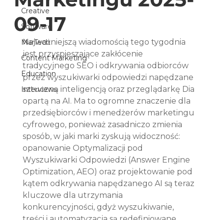
Creative
09-17
Software
Najważniejszą wiadomością tego tygodnia 
MarTech
jest przyspieszające zakłócenie 
Content Marketing
tradycyjnego SEO i odkrywania odbiorców 
Education
przez wyszukiwarki odpowiedzi napędzane 
sztuczną inteligencją oraz przeglądarkę Dia 
Interviews
opartą na AI. Ma to ogromne znaczenie dla 
przedsiębiorców i menedżerów marketingu 
cyfrowego, ponieważ zasadniczo zmienia 
sposób, w jaki marki zyskują widoczność: 
opanowanie Optymalizacji pod 
Wyszukiwarki Odpowiedzi (Answer Engine 
Optimization, AEO) oraz projektowanie pod 
kątem odkrywania napędzanego AI są teraz 
kluczowe dla utrzymania 
konkurencyjności, gdyż wyszukiwanie, 
treści i automatyzacja są redefiniowane 