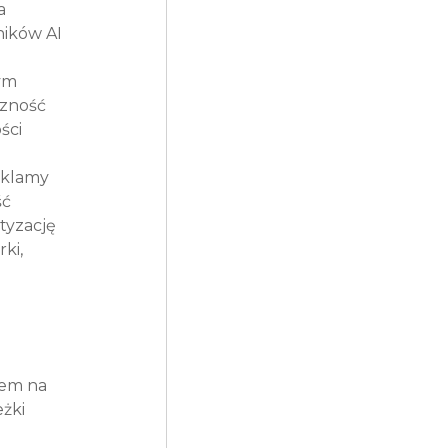
a 
ników AI 
ym 
czność 
ści 
eklamy 
ć 
yzację 
ki, 
iem na 
żki 