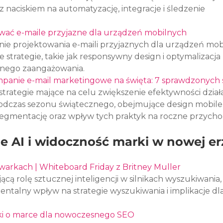
z naciskiem na automatyzację, integracje i śledzenie 
ować e-maile przyjazne dla urządzeń mobilnych
nie projektowania e-maili przyjaznych dla urządzeń mob
strategie, takie jak responsywny design i optymalizacja
cznego zaangażowania.
panie e-mail marketingowe na święta: 7 sprawdzonych s
trategie mające na celu zwiększenie efektywności dział
dczas sezonu świątecznego, obejmujące design mobile-f
segmentację oraz wpływ tych praktyk na roczne przycho
e AI i widoczność marki w nowej er
warkach | Whiteboard Friday z Britney Muller
ą rolę sztucznej inteligencji w silnikach wyszukiwania,
entalny wpływ na strategie wyszukiwania i implikacje dla
i o marce dla nowoczesnego SEO