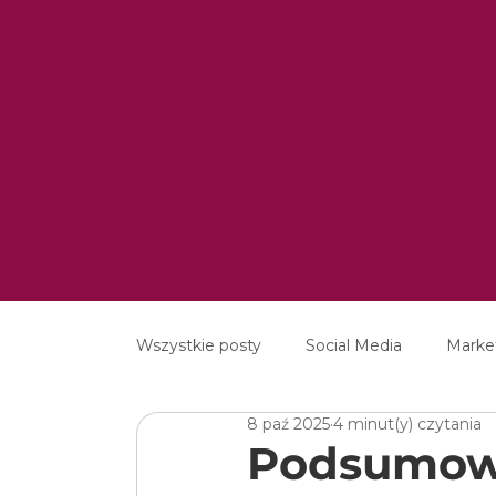
Wszystkie posty
Social Media
Marke
8 paź 2025
4 minut(y) czytania
MarTech
Content Marketing
E
Podsumowa