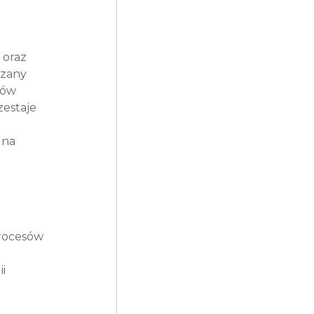
 oraz 
zany 
ców 
estaje 
 na 
procesów 
i 