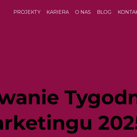
PROJEKTY
KARIERA
O NAS
BLOG
KONTA
anie Tygodn
arketingu 202