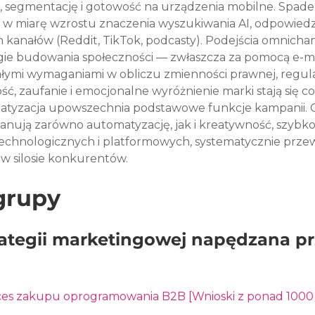
, segmentację i gotowość na urządzenia mobilne. Spade
w miarę wzrostu znaczenia wyszukiwania AI, odpowiedz
h kanałów (Reddit, TikTok, podcasty). Podejścia omnicha
gie budowania społeczności — zwłaszcza za pomocą e-mai
tałymi wymaganiami w obliczu zmienności prawnej, regula
ć, zaufanie i emocjonalne wyróżnienie marki stają się co
atyzacja upowszechnia podstawowe funkcje kampanii. 
 opanują zarówno automatyzację, jak i kreatywność, szybko
technologicznych i platformowych, systematycznie przew
w silosie konkurentów.
grupy
rategii marketingowej napędzana pr
oces zakupu oprogramowania B2B [Wnioski z ponad 1000