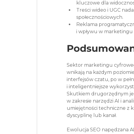
kluczowe dla widocznoś
Treści wideo i UGC nad
społecznościowych.
Reklama programatyczn
i wpływu w marketingu
Podsumowan
Sektor marketingu cyfroweg
wnikają na każdym poziomi
interfejsów czatu, po w p
i inteligentniejsze wykorzys
Skutkiem drugorzędnym jes
w zakresie narzędzi AI i ana
umiejętności techniczne z k
dyscyplinę lub kanał.
Ewolucja SEO napędzana AI 