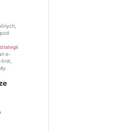
ilnych, 
 pod 
trategii
ań e-
irst, 
dy.
ze
 
 