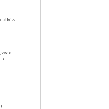
ydatków 
yzacja 
cą 
. 
ą 