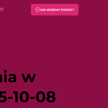
KT
JAK MOŻEMY POMÓC?
ia w
5-10-08