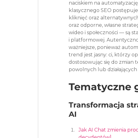
naciskiem na automatyzację
klasycznego SEO postępuje 
kliknięć oraz alternatywnyc
oraz odporne, własne strate
wideo i społeczności — są s
i platformowej. Autentycznoś
ważniejsze, ponieważ autom
trend jest jasny: ci, którzy
dostosowując się do zmian 
powolnych lub działających 
Tematyczne 
Transformacja st
AI
Jak AI Chat zmienia pr
decydentów]