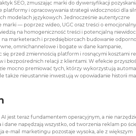
aktyk SEO, zmuszając marki do dywersyfikacji pozyskani
platformy i opracowywania strategii widoczności dla sil
ich modelach językowych. Jednocześnie autentyczne 
e marki — poprzez wideo, UGC oraz treści o emocjonaln
wiedzią na homogeniczność treści i potencjalną niewido
 na marketerach i przedsiębiorcach budowanie odporno
ywne, omnichannelowe i bogate w dane kampanie, 
 się przed zmiennością platform i rosnącymi kosztami r
i bezpośrednich relacji z klientami. W efekcie przyszłoś
ie mocno premiować tych, którzy wykorzystują automat
ale także nieustannie inwestują w opowiadanie historii mar
n
 AI jest teraz fundamentem operacyjnym, a nie narzędz
i dane napędzają wszystko, od tworzenia reklam po ście
a e-mail marketingu pozostaje wysoka, ale z większym 