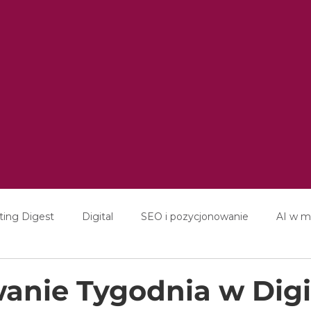
ting Digest
Digital
SEO i pozycjonowanie
AI w m
ducation
Interviews
nie Tygodnia w Digi