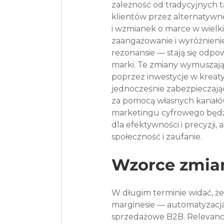
zależność od tradycyjnych t
klientów przez alternatywne 
i wzmianek o marce w wielk
zaangażowanie i wyróżnieni
rezonansie — stają się odpo
marki. Te zmiany wymuszają
poprzez inwestycje w kreat
jednocześnie zabezpieczając
za pomocą własnych kanałów 
marketingu cyfrowego będz
dla efektywności i precyzji, 
społeczność i zaufanie.
Wzorce zmia
W długim terminie widać, że
marginesie — automatyzacja 
sprzedażowe B2B. Relevancj