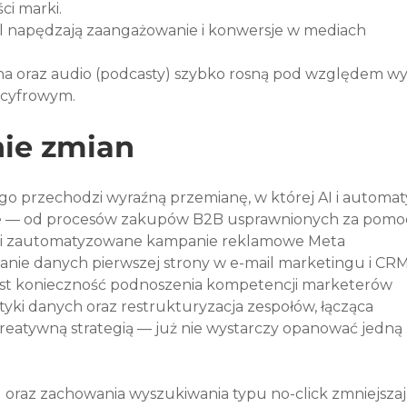
ci marki.
al napędzają zaangażowanie i konwersje w mediach 
a oraz audio (podcasty) szybko rosną pod względem w
 cyfrowym.
ie zmian
o przechodzi wyraźną przemianę, w której AI i automat
e — od procesów zakupów B2B usprawnionych za pomo
ełni zautomatyzowane kampanie reklamowe Meta 
tanie danych pierwszej strony w e-mail marketingu i CRM
t konieczność podnoszenia kompetencji marketerów 
lityki danych oraz restrukturyzacja zespołów, łącząca 
reatywną strategią — już nie wystarczy opanować jedną 
oraz zachowania wyszukiwania typu no-click zmniejszaj