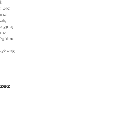
k 
i bez 
nnel 
li, 
cyjnej 
raz 
Ogólnie 
 
yższają 
zez 
 