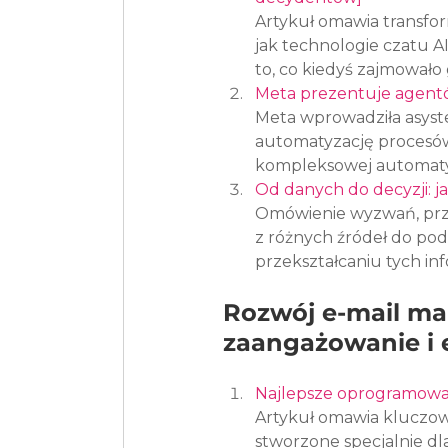
Artykuł omawia transfo
jak technologie czatu 
to, co kiedyś zajmowało 
Meta prezentuje agentó
Meta wprowadziła asyste
automatyzację procesów
kompleksowej automatyz
Od danych do decyzji: j
Omówienie wyzwań, prze
z różnych źródeł do pod
przekształcaniu tych in
Rozwój e-mail mar
zaangażowanie i 
Najlepsze oprogramowa
Artykuł omawia kluczow
stworzone specjalnie dl