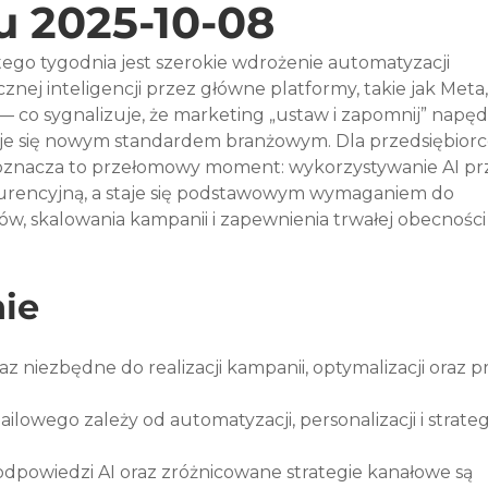
u 2025-10-08
ego tygodnia jest szerokie wdrożenie automatyzacji 
nej inteligencji przez główne platformy, takie jak Meta,
co sygnalizuje, że marketing „ustaw i zapomnij” napęd
aje się nowym standardem branżowym. Dla przedsiębior
znacza to przełomowy moment: wykorzystywanie AI prz
urencyjną, a staje się podstawowym wymaganiem do 
w, skalowania kampanii i zapewnienia trwałej obecności
ie
raz niezbędne do realizacji kampanii, optymalizacji oraz 
owego zależy od automatyzacji, personalizacji i strategi
i odpowiedzi AI oraz zróżnicowane strategie kanałowe są 