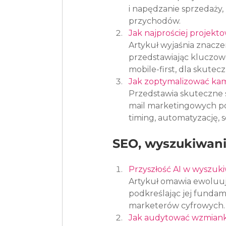
i napędzanie sprzedaży, 
przychodów.
Jak najprościej projekt
Artykuł wyjaśnia znacze
przedstawiając kluczowe 
mobile-first, dla skute
Jak zoptymalizować kam
Przedstawia skuteczne s
mail marketingowych po
timing, automatyzację, 
SEO, wyszukiwani
Przyszłość AI w wyszuki
Artykuł omawia ewoluując
podkreślając jej fundam
marketerów cyfrowych.
Jak audytować wzmiank