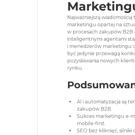
Marketing
Najważniejszą wiadomością t
marketingu opartej na sztucz
w procesach zakupów B2B — 
inteligentnymi agentami st
i menedżerów marketingu o
być jedynie przewagą konk
pozyskiwania nowych klientó
rynku.
Podsumowan
AI i automatyzacja są te
zakupów B2B.
Sukces marketingu e-mail
mobile-first.
SEO bez kliknięć, silnik