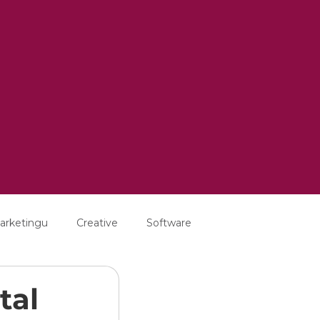
arketingu
Creative
Software
tal