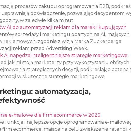
rmację procesów zakupu oprogramowania B2B, podkreśla
AI usprawniają doświadczenie, pozwalając decydentom w
godziny, w zaledwie kilka minut.
w AI do automatyzacji reklam dla marek i kupujących
ntów sprzedaży i marketingu opartych na AI, mających 
 reklamowych, zgodnie z wizją Marka Zuckerberga 
acji reklam przed Advertising Week.
ak AI napędza inteligentniejsze strategie marketingowe
d jakimi stoją marketerzy przy wykorzystaniu obfitych
ejmowania strategicznych decyzji, podkreślając potencja
formacji w skuteczne strategie marketingowe.
ketingu: automatyzacja, 
efektywność
nie e-mailowe dla firm ecommerce w 2026
e funkcje i najlepsze opcje oprogramowania e-mailowe
a firm ecommerce, mające na celu zwiększenie retencji k