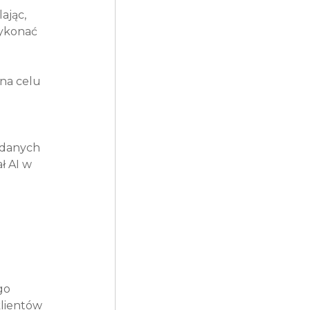
jąc, 
ykonać 
na celu 
 danych 
ł AI w 
go 
lientów 