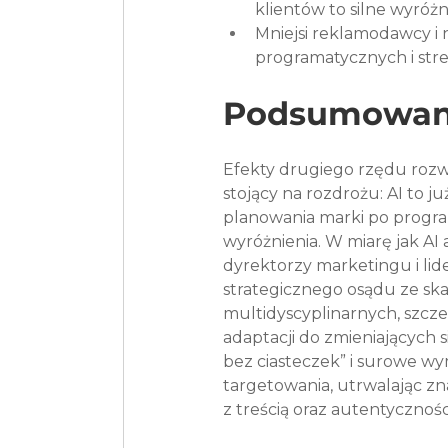
klientów to silne wyróżni
Mniejsi reklamodawcy i
programatycznych i str
Podsumowan
Efekty drugiego rzędu roz
stojący na rozdrożu: AI to j
planowania marki po program
wyróżnienia. W miarę jak AI
dyrektorzy marketingu i lid
strategicznego osądu ze 
multidyscyplinarnych, szcze
adaptacji do zmieniających 
bez ciasteczek” i surowe wy
targetowania, utrwalając zn
z treścią oraz autentycznoś