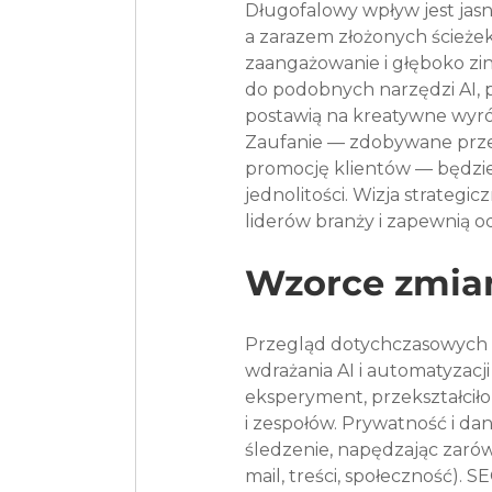
Długofalowy wpływ jest jasn
a zarazem złożonych ścieże
zaangażowanie i głęboko zi
do podobnych narzędzi AI, 
postawią na kreatywne wyró
Zaufanie — zdobywane przez 
promocję klientów — będzie
jednolitości. Wizja strategi
liderów branży i zapewnią o
Wzorce zmia
Przegląd dotychczasowych 
wdrażania AI i automatyzacji
eksperyment, przekształciło
i zespołów. Prywatność i dan
śledzenie, napędzając zarów
mail, treści, społeczność). S