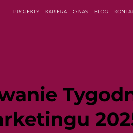
PROJEKTY
KARIERA
O NAS
BLOG
KONTA
anie Tygodn
arketingu 202