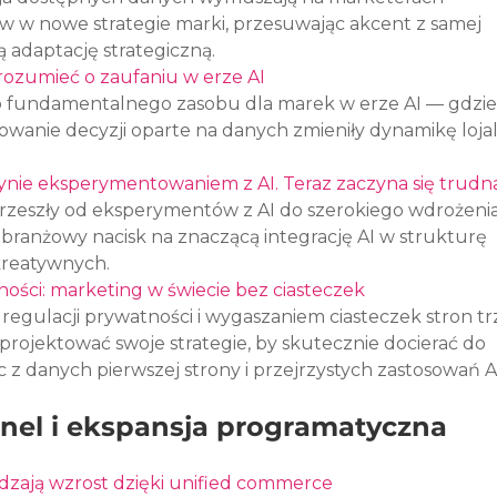
ów w nowe strategie marki, przesuwając akcent z samej 
 adaptację strategiczną.
ozumieć o zaufaniu w erze AI
ako fundamentalnego zasobu dla marek w erze AI — gdzie
wanie decyzji oparte na danych zmieniły dynamikę lojaln
ynie eksperymentowaniem z AI. Teraz zaczyna się trudna
rzeszły od eksperymentów z AI do szerokiego wdrożenia
 branżowy nacisk na znaczącą integrację AI w strukturę 
kreatywnych.
ści: marketing w świecie bez ciasteczek
regulacji prywatności i wygaszaniem ciasteczek stron trz
ojektować swoje strategie, by skutecznie docierać do 
 z danych pierwszej strony i przejrzystych zastosowań AI
el i ekspansja programatyczna
dzają wzrost dzięki unified commerce