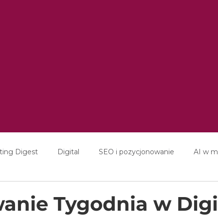
ting Digest
Digital
SEO i pozycjonowanie
AI w m
ducation
Interviews
nie Tygodnia w Digi