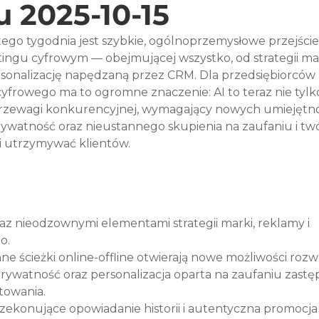
 2025-10-15
ego tygodnia jest szybkie, ogólnoprzemysłowe przejście
etingu cyfrowym — obejmującej wszystko, od strategii mar
sonalizację napędzaną przez CRM. Dla przedsiębiorców 
frowego ma to ogromne znaczenie: AI to teraz nie tylk
rzewagi konkurencyjnej, wymagający nowych umiejętnoś
watność oraz nieustannego skupienia na zaufaniu i tw
i utrzymywać klientów.
raz nieodzownymi elementami strategii marki, reklamy i 
o.
ne ścieżki online-offline otwierają nowe możliwości rozw
prywatność oraz personalizacja oparta na zaufaniu zastę
towania.
ekonujące opowiadanie historii i autentyczna promocja