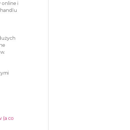
nline i 
 handlu 
dużych 
ne 
w.
ymi 
(a co 