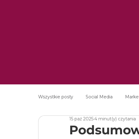
Wszystkie posty
Social Media
Marke
15 paź 2025
4 minut(y) czytania
MarTech
Content Marketing
E
Podsumowa