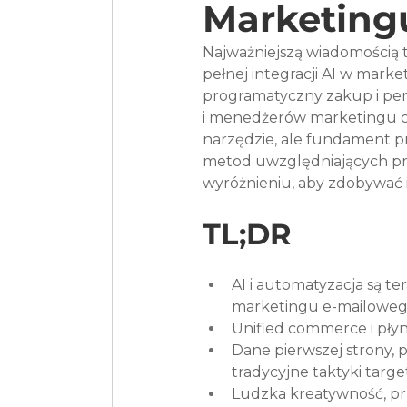
Marketingu
Najważniejszą wiadomością t
pełnej integracji AI w mark
programatyczny zakup i per
i menedżerów marketingu cy
narzędzie, ale fundament p
metod uwzględniających pry
wyróżnieniu, aby zdobywać 
TL;DR
AI i automatyzacja są te
marketingu e-mailoweg
Unified commerce i płyn
Dane pierwszej strony, 
tradycyjne taktyki targe
Ludzka kreatywność, prz