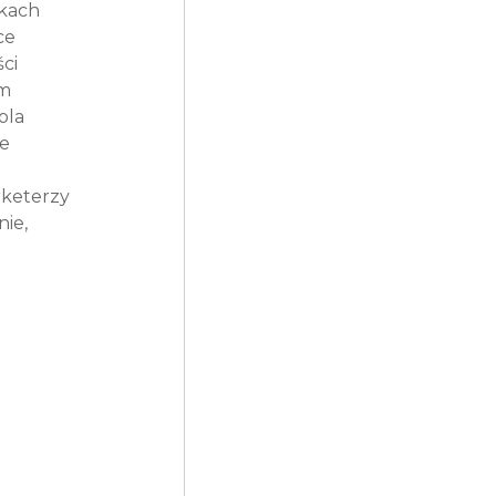
kach 
ce 
ci 
m 
la 
e 
rketerzy 
ie, 