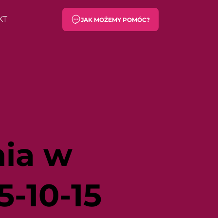
KT
JAK MOŻEMY POMÓC?
ia w
5-10-15