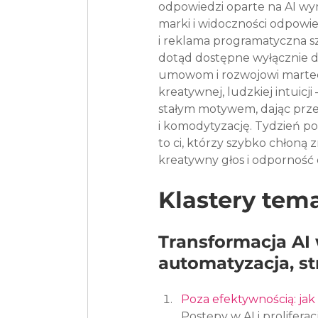
odpowiedzi oparte na AI wy
marki i widoczności odpowie
i reklama programatyczna s
dotąd dostępne wyłącznie d
umowom i rozwojowi martech
kreatywnej, ludzkiej intuicj
stałym motywem, dając pr
i komodytyzację. Tydzień po
to ci, którzy szybko chłoną
kreatywny głos i odporność
Klastery tem
Transformacja AI
automatyzacja, st
Poza efektywnością: jak 
Postępy w AI i prolife