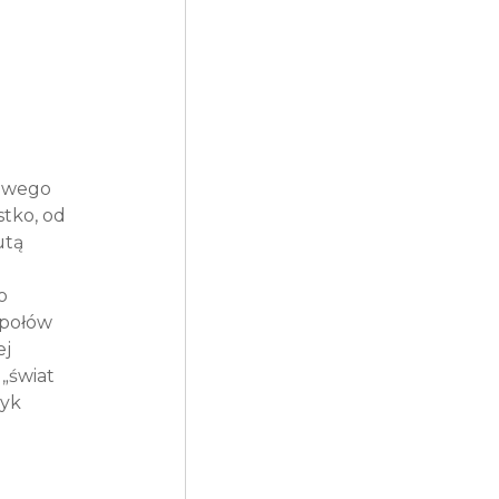
 
owego 
stko, od 
tą 
o 
połów 
j 
„świat 
yk 
 