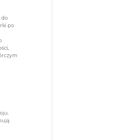
 do 
ki po 
o 
ci, 
órczym 
oju.
pują 
 