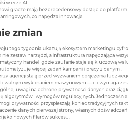
ki w erze AI.
 nowi gracze mają bezprecedensowy dostęp do platform
eamingowych, co napędza innowacje.
ie zmian
woju tego tygodnia ukazują ekosystem marketingu cyfr
uż nie zestaw narzędzi, a infrastruktura napędzająca wszy
atyczny handel, gdzie zaufanie staje się kluczową walu
 automatyzuje więcej zadań kampanii i pracy z danymi, 
erzy agencji stają przed wyzwaniem połączenia ludzkieg
skalowalnym wykonaniem maszynowym — co wymaga zes
gólnej uwagi na ochronę prywatności danych oraz ciągłe
się algorytmów i wymogów regulacyjnych. Jednocześnie 
mogi prywatności przyspieszają koniec tradycyjnych takt
aczenie danych pierwszej strony, własnych doświadczeń
ci jako nowych filarów sukcesu.