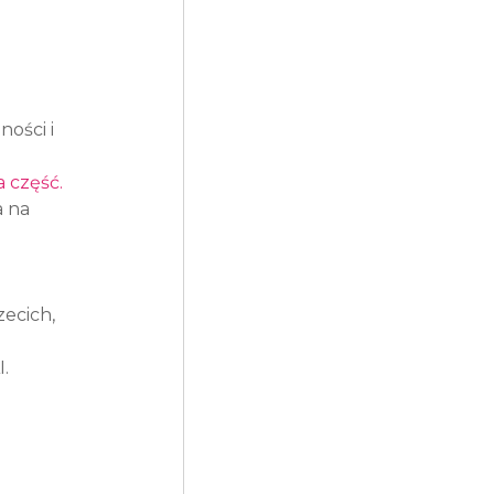
 
ości i 
 część.
 na 
ecich, 
.