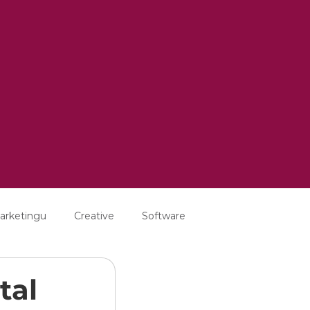
arketingu
Creative
Software
tal