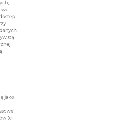
ych, 
owe 
dostęp 
zy 
danych. 
ywistą 
znej 
ą 
ę jako 
masowe 
ów (e-