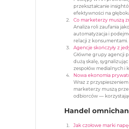
przekształcanie insight
efektywności na głęboką
Co marketerzy muszą zr
Analiza roli zaufania j
automatyzacja i podejmo
relacji z konsumentami.
Agencje skończyły z jed
Główne grupy agencji p
dużą skalę, sygnalizując
zespołów medialnych i 
Nowa ekonomia prywatno
Wraz z przyspieszeniem 
marketerzy muszą przepr
odbiorców — korzystając
Handel omnichann
Jak czołowe marki napę