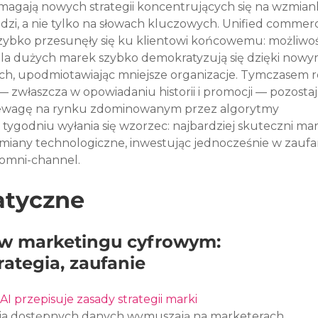
magają nowych strategii koncentrujących się na wzmian
dzi, a nie tylko na słowach kluczowych. Unified commer
zybko przesunęły się ku klientowi końcowemu: możliwoś
la dużych marek szybko demokratyzują się dzięki nowy
, upodmiotawiając mniejsze organizacje. Tymczasem ro
i — zwłaszcza w opowiadaniu historii i promocji — pozostaj
zewagę na rynku zdominowanym przez algorytmy 
 tygodniu wyłania się wzorzec: najbardziej skuteczni ma
 zmiany technologiczne, inwestując jednocześnie w zaufan
 omni-channel.
atyczne
 w marketingu cyfrowym: 
rategia, zaufanie
AI przepisuje zasady strategii marki
racja dostępnych danych wymuszają na marketerach 