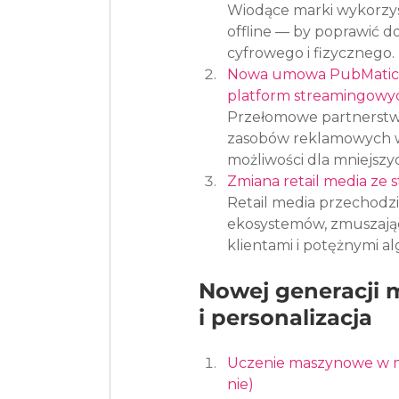
Wiodące marki wykorzys
offline — by poprawić d
cyfrowego i fizycznego.
Nowa umowa PubMatic-
platform streamingowy
Przełomowe partnerstw
zasobów reklamowych w
możliwości dla mniejsz
Zmiana retail media ze 
Retail media przechodzi
ekosystemów, zmuszając
klientami i potężnymi a
Nowej generacji 
i personalizacja
Uczenie maszynowe w m
nie)