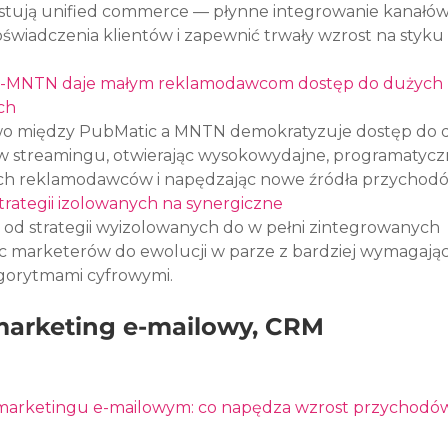
tują unified commerce — płynne integrowanie kanałów o
oświadczenia klientów i zapewnić trwały wzrost na styku
MNTN daje małym reklamodawcom dostęp do dużych 
ch
o między PubMatic a MNTN demokratyzuje dostęp do 
 streamingu, otwierając wysokowydajne, programatycz
ych reklamodawców i napędzając nowe źródła przychodó
strategii izolowanych na synergiczne
 od strategii wyizolowanych do w pełni zintegrowanych 
 marketerów do ewolucji w parze z bardziej wymagając
lgorytmami cyfrowymi.
marketing e-mailowy, CRM 
arketingu e-mailowym: co napędza wzrost przychodów 