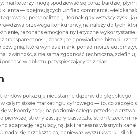
y: marketerzy mogą spodziewać się coraz bardziej płynn
k klienta — obejmujących unified commerce, wielokanał
ntegrowaną personalizację. Jednak gdy wszyscy zyskują 
prawdziwa przewaga konkurencyjna należy do tych, któr
żnienie, rezonans emocjonalny i etyczne wykorzystanie 
transparentność, znaczące opowiadanie historii i rzecz
 dźwignią, która wyniesie marki ponad morze automatyc
czna i zwinność, a nie sama zgodność techniczna, zdefiniuj
dporność w obliczu przyspieszających zmian.
n
trendów pokazuje nieustanne dążenie do głębokiego 
 w całym stosie marketingu cyfrowego — to, co zaczęło si
 się w koordynację na poziomie całego przedsiębiorstwa 
e pierwszej strony zastąpiły ciasteczka stron trzecich i 
no adaptację regulacyjną, jak i renesans własnych kanał
EO nadal się przekształca, ponieważ wyszukiwarki i silniki 