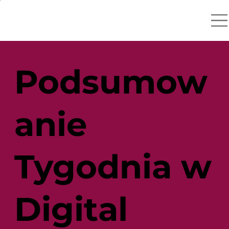
Podsumow
anie
Tygodnia w
Digital