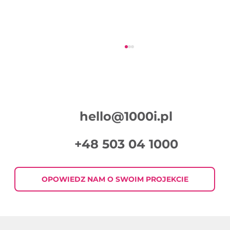
hello@1000i.pl
+48 503 04 1000
Podsumowanie Tygodnia w Digital
Marketingu 2026-07-30
OPOWIEDZ NAM O SWOIM PROJEKCIE