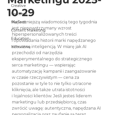
Creative
10-29
Software
Najważniejszą wiadomością tego tygodnia 
MarTech
jest niepowstrzymany wzrost 
Content Marketing
hiperspersonalizowanych treści 
Education
i opowiadania historii marki napędzanego 
sztuczną inteligencją. W miarę jak AI 
Interviews
przechodzi od narzędzia 
eksperymentalnego do strategicznego 
serca marketingu — wspierając 
automatyzację kampanii i zaangażowanie 
w czasie rzeczywistym — cena za 
pozostanie w tyle to nie tylko utracone 
kliknięcia, ale także utrata istotności 
i lojalności klientów. Jeśli jesteś liderem 
marketingu lub przedsiębiorcą, czas 
zwrócić uwagę: autentyczna, napędzana AI 
personalizacja oraz zaufanie są teraz 