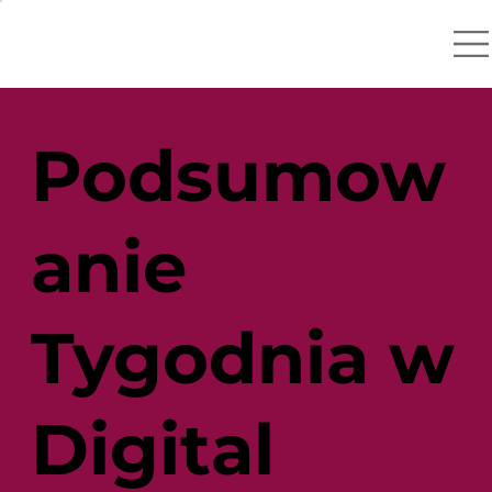
Podsumow
anie
Tygodnia w
Digital