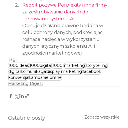
Reddit pozywa Perplexity i inne firmy 
za zeskrobywanie danych do 
trenowania systemu AI
Opisuje działania prawne Reddita w 
celu ochrony danych, podkreślając 
rosnące napięcia w wykorzystaniu 
danych, etycznym szkoleniu AI i 
zgodności marketingowej.
Tagi:
1000ideas
1000digital
1000i
marketing
storytelling
digital
komunikacja
display marketing
facebook
konwersja
kampanie online
Marketing Digest
Zobacz wszystkie
Ostatnie posty