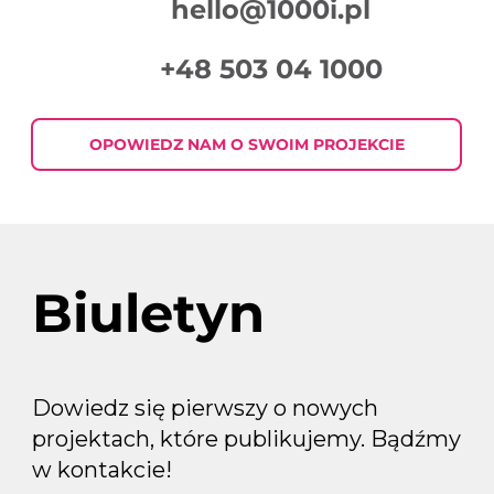
hello@1000i.pl
+48 503 04 1000
Podsumowanie Tygodnia w Digital
Marketingu 2026-07-30
OPOWIEDZ NAM O SWOIM PROJEKCIE
Biuletyn
Dowiedz się pierwszy o nowych
projektach, które publikujemy. Bądźmy
w kontakcie!