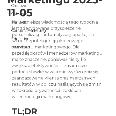
Creative
11-05
Software
Najważniejszą wiadomością tego tygodnia 
MarTech
jest zdecydowane przyspieszenie 
Content Marketing
personalizacji i automatyzacji opartej na 
Education
sztucznej inteligencji jako nowego 
standardu marketingowego. Dla 
Interviews
przedsiębiorców i menedżerów marketingu 
ma to znaczenie, ponieważ nie tylko 
zwiększa efektywność — zasadniczo 
podnosi stawkę w zakresie wyróżnienia się, 
zaangażowania klienta oraz mierzalnych 
rezultatów w obliczu nasilających się zmian 
w zakresie prywatności i zakłóceń 
w technologii marketingowej.
TL;DR