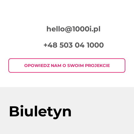
hello@1000i.pl
+48 503 04 1000
Podsumowanie Tygodnia w Digital
Marketingu 2026-07-30
OPOWIEDZ NAM O SWOIM PROJEKCIE
Biuletyn