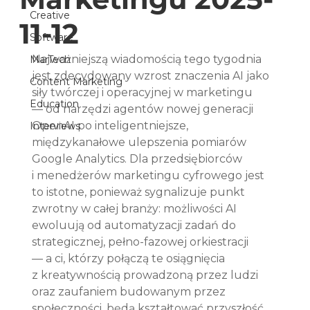
Creative
11-12
Software
Najważniejszą wiadomością tego tygodnia 
MarTech
jest zdecydowany wzrost znaczenia AI jako 
Content Marketing
siły twórczej i operacyjnej w marketingu 
Education
— od narzędzi agentów nowej generacji 
OpenAI po inteligentniejsze, 
Interviews
międzykanałowe ulepszenia pomiarów 
Google Analytics. Dla przedsiębiorców 
i menedżerów marketingu cyfrowego jest 
to istotne, ponieważ sygnalizuje punkt 
zwrotny w całej branży: możliwości AI 
ewoluują od automatyzacji zadań do 
strategicznej, pełno-fazowej orkiestracji 
— a ci, którzy połączą te osiągnięcia 
z kreatywnością prowadzoną przez ludzi 
oraz zaufaniem budowanym przez 
społeczności, będą kształtować przyszłość 