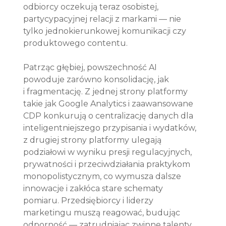
odbiorcy oczekują teraz osobistej, 
partycypacyjnej relacji z markami — nie 
tylko jednokierunkowej komunikacji czy 
produktowego contentu.
Patrząc głębiej, powszechność AI 
powoduje zarówno konsolidację, jak 
i fragmentację. Z jednej strony platformy 
takie jak Google Analytics i zaawansowane 
CDP konkurują o centralizację danych dla 
inteligentniejszego przypisania i wydatków, 
z drugiej strony platformy ulegają 
podziałowi w wyniku presji regulacyjnych, 
prywatności i przeciwdziałania praktykom 
monopolistycznym, co wymusza dalsze 
innowacje i zakłóca stare schematy 
pomiaru. Przedsiębiorcy i liderzy 
marketingu muszą reagować, budując 
odporność — zatrudniając zwinne talenty, 