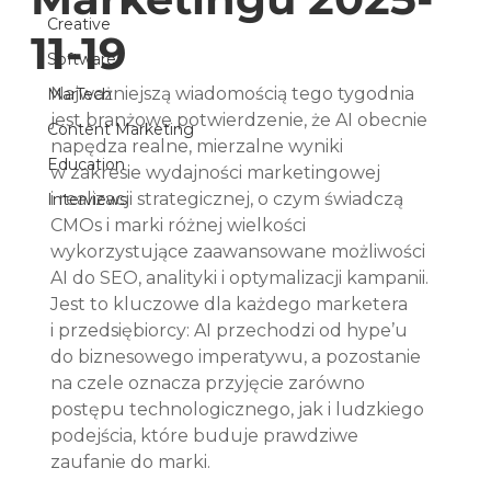
Creative
11-19
Software
Najważniejszą wiadomością tego tygodnia 
MarTech
jest branżowe potwierdzenie, że AI obecnie 
Content Marketing
napędza realne, mierzalne wyniki 
Education
w zakresie wydajności marketingowej 
i realizacji strategicznej, o czym świadczą 
Interviews
CMOs i marki różnej wielkości 
wykorzystujące zaawansowane możliwości 
AI do SEO, analityki i optymalizacji kampanii. 
Jest to kluczowe dla każdego marketera 
i przedsiębiorcy: AI przechodzi od hype’u 
do biznesowego imperatywu, a pozostanie 
na czele oznacza przyjęcie zarówno 
postępu technologicznego, jak i ludzkiego 
podejścia, które buduje prawdziwe 
zaufanie do marki.