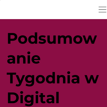
Podsumow
anie
Tygodnia w
Digital