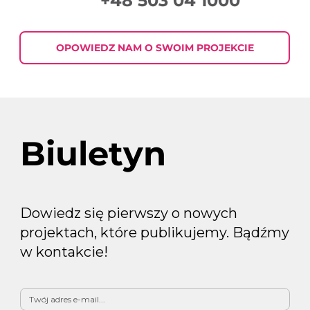
+48 503 04 1000
Podsumowanie Tygodnia w Digital
Marketingu 2026-07-30
OPOWIEDZ NAM O SWOIM PROJEKCIE
Biuletyn
Dowiedz się pierwszy o nowych
projektach, które publikujemy. Bądźmy
w kontakcie!