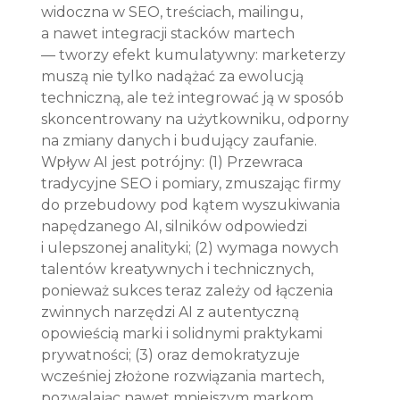
widoczna w SEO, treściach, mailingu, 
a nawet integracji stacków martech 
— tworzy efekt kumulatywny: marketerzy 
muszą nie tylko nadążać za ewolucją 
techniczną, ale też integrować ją w sposób 
skoncentrowany na użytkowniku, odporny 
na zmiany danych i budujący zaufanie. 
Wpływ AI jest potrójny: (1) Przewraca 
tradycyjne SEO i pomiary, zmuszając firmy 
do przebudowy pod kątem wyszukiwania 
napędzanego AI, silników odpowiedzi 
i ulepszonej analityki; (2) wymaga nowych 
talentów kreatywnych i technicznych, 
ponieważ sukces teraz zależy od łączenia 
zwinnych narzędzi AI z autentyczną 
opowieścią marki i solidnymi praktykami 
prywatności; (3) oraz demokratyzuje 
wcześniej złożone rozwiązania martech, 
pozwalając nawet mniejszym markom 