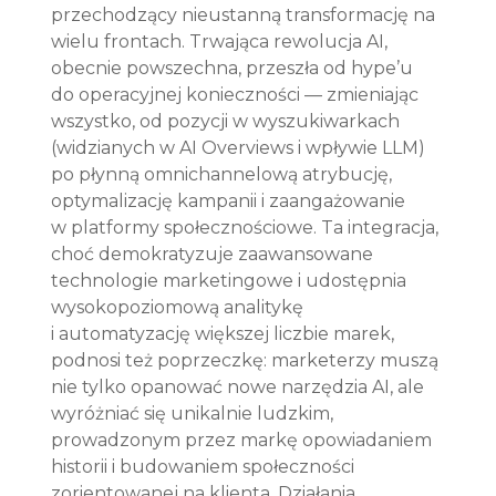
przechodzący nieustanną transformację na 
wielu frontach. Trwająca rewolucja AI, 
obecnie powszechna, przeszła od hype’u 
do operacyjnej konieczności — zmieniając 
wszystko, od pozycji w wyszukiwarkach 
(widzianych w AI Overviews i wpływie LLM) 
po płynną omnichannelową atrybucję, 
optymalizację kampanii i zaangażowanie 
w platformy społecznościowe. Ta integracja, 
choć demokratyzuje zaawansowane 
technologie marketingowe i udostępnia 
wysokopoziomową analitykę 
i automatyzację większej liczbie marek, 
podnosi też poprzeczkę: marketerzy muszą 
nie tylko opanować nowe narzędzia AI, ale 
wyróżniać się unikalnie ludzkim, 
prowadzonym przez markę opowiadaniem 
historii i budowaniem społeczności 
zorientowanej na klienta. Działania 