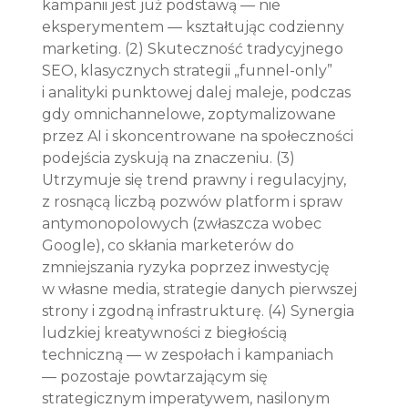
kampanii jest już podstawą — nie 
eksperymentem — kształtując codzienny 
marketing. (2) Skuteczność tradycyjnego 
SEO, klasycznych strategii „funnel-only” 
i analityki punktowej dalej maleje, podczas 
gdy omnichannelowe, zoptymalizowane 
przez AI i skoncentrowane na społeczności 
podejścia zyskują na znaczeniu. (3) 
Utrzymuje się trend prawny i regulacyjny, 
z rosnącą liczbą pozwów platform i spraw 
antymonopolowych (zwłaszcza wobec 
Google), co skłania marketerów do 
zmniejszania ryzyka poprzez inwestycję 
w własne media, strategie danych pierwszej 
strony i zgodną infrastrukturę. (4) Synergia 
ludzkiej kreatywności z biegłością 
techniczną — w zespołach i kampaniach 
— pozostaje powtarzającym się 
strategicznym imperatywem, nasilonym 