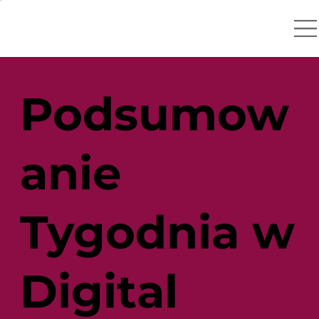
Podsumow
anie
Tygodnia w
Digital