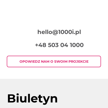
hello@1000i.pl
+48 503 04 1000
Podsumowanie Tygodnia w Digital
Marketingu 2026-07-30
OPOWIEDZ NAM O SWOIM PROJEKCIE
Biuletyn