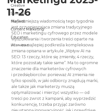
Creative
11-26
Software
Najważniejszą wiadomością tego tygodnia 
MarTech
jest przyspieszająca zmiana tradycyjnego 
Content Marketing
SEO i marketingu cyfrowego przez modele 
Education
wyszukiwania i tworzenia treści oparte na 
AI — co najlepiej podkreśla kompleksowa 
Interviews
zmiana opisana w artykule „Wpływ AI na 
SEO: 13 rzeczy, które się zmieniły, 4 rzeczy, 
które pozostały takie same”. Ma to ogromne 
znaczenie dla marketerów cyfrowych 
i przedsiębiorców: ponieważ AI zmienia nie 
tylko sposób, w jaki odbiorcy znajdują marki, 
ale także jak marketerzy muszą 
optymalizować i mierzyć wszystko — od 
treści po zwrot z kampanii, aby wyprzedzić 
konkurencję, trzeba przyjąć zarówno 
nieustanną innowacyjność, jak i prawdziwe 