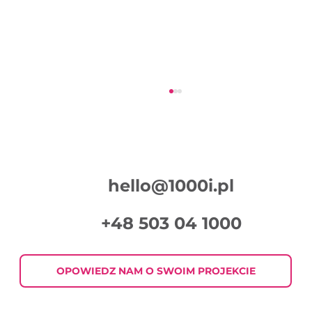
hello@1000i.pl
+48 503 04 1000
Podsumowanie Tygodnia w Digital
Marketingu 2026-07-30
OPOWIEDZ NAM O SWOIM PROJEKCIE