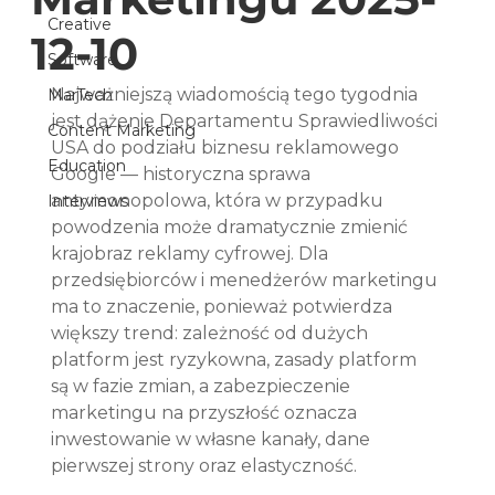
Creative
12-10
Software
Najważniejszą wiadomością tego tygodnia 
MarTech
jest dążenie Departamentu Sprawiedliwości 
Content Marketing
USA do podziału biznesu reklamowego 
Education
Google — historyczna sprawa 
antymonopolowa, która w przypadku 
Interviews
powodzenia może dramatycznie zmienić 
krajobraz reklamy cyfrowej. Dla 
przedsiębiorców i menedżerów marketingu 
ma to znaczenie, ponieważ potwierdza 
większy trend: zależność od dużych 
platform jest ryzykowna, zasady platform 
są w fazie zmian, a zabezpieczenie 
marketingu na przyszłość oznacza 
inwestowanie w własne kanały, dane 
pierwszej strony oraz elastyczność.