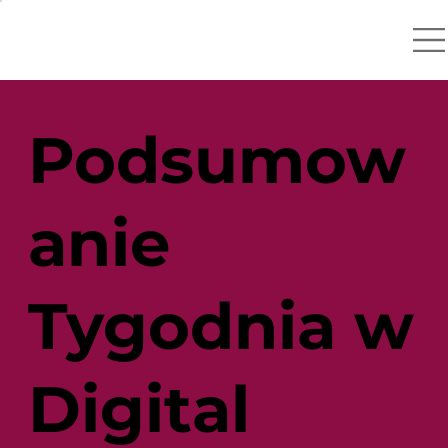
Podsumow
anie
Tygodnia w
Digital