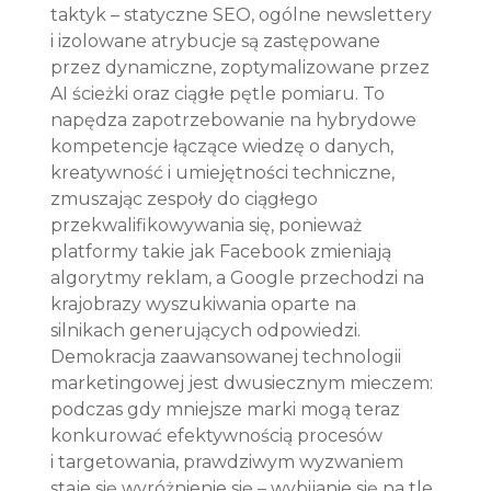
taktyk – statyczne SEO, ogólne newslettery 
i izolowane atrybucje są zastępowane 
przez dynamiczne, zoptymalizowane przez 
AI ścieżki oraz ciągłe pętle pomiaru. To 
napędza zapotrzebowanie na hybrydowe 
kompetencje łączące wiedzę o danych, 
kreatywność i umiejętności techniczne, 
zmuszając zespoły do ciągłego 
przekwalifikowywania się, ponieważ 
platformy takie jak Facebook zmieniają 
algorytmy reklam, a Google przechodzi na 
krajobrazy wyszukiwania oparte na 
silnikach generujących odpowiedzi. 
Demokracja zaawansowanej technologii 
marketingowej jest dwusiecznym mieczem: 
podczas gdy mniejsze marki mogą teraz 
konkurować efektywnością procesów 
i targetowania, prawdziwym wyzwaniem 
staje się wyróżnienie się – wybijanie się na tle 