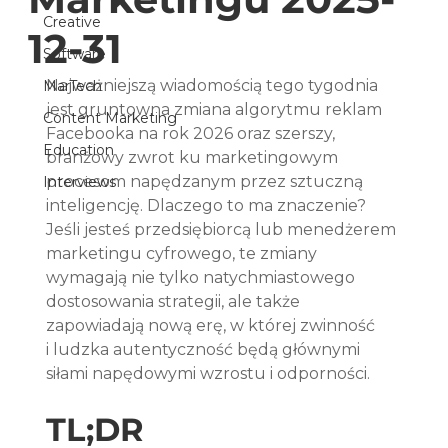
Creative
12-31
Software
Najważniejszą wiadomością tego tygodnia 
MarTech
jest gruntowna zmiana algorytmu reklam 
Content Marketing
Facebooka na rok 2026 oraz szerszy, 
Education
branżowy zwrot ku marketingowym 
procesom napędzanym przez sztuczną 
Interviews
inteligencję. Dlaczego to ma znaczenie? 
Jeśli jesteś przedsiębiorcą lub menedżerem 
marketingu cyfrowego, te zmiany 
wymagają nie tylko natychmiastowego 
dostosowania strategii, ale także 
zapowiadają nową erę, w której zwinność 
i ludzka autentyczność będą głównymi 
siłami napędowymi wzrostu i odporności.
TL;DR