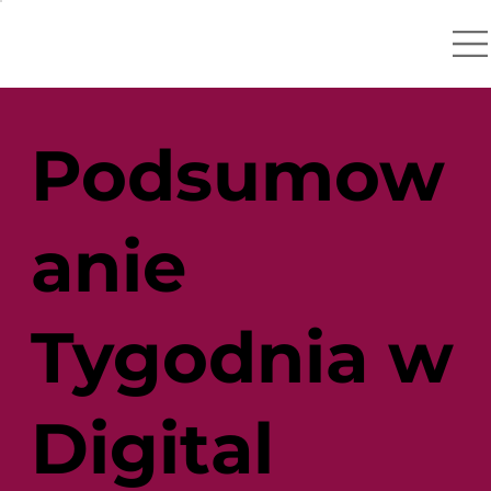
Podsumow
anie
Tygodnia w
Digital