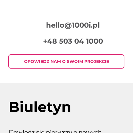
hello@1000i.pl
+48 503 04 1000
Podsumowanie Tygodnia w Digital
Marketingu 2026-07-30
OPOWIEDZ NAM O SWOIM PROJEKCIE
Biuletyn
Dowiedz się pierwszy o nowych