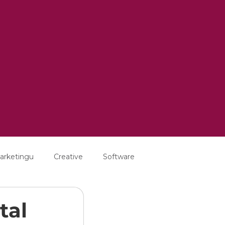
arketingu
Creative
Software
tal