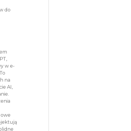
 
w do 
 
zem 
PT, 
y w e-
To 
h na 
e AI, 
nie. 
enia 
 
dowe 
jektują 
olidne 