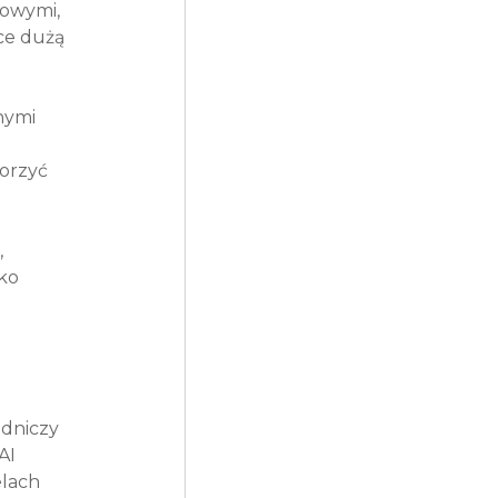
mowymi, 
e dużą 
nymi 
orzyć 
 
ko 
dniczy 
AI 
lach 