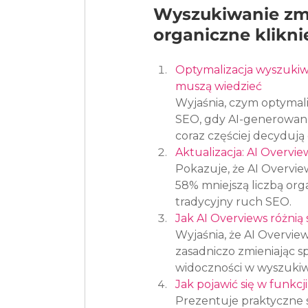
Wyszukiwanie zmi
organiczne klikni
Optymalizacja wyszukiw
muszą wiedzieć
Wyjaśnia, czym optymali
SEO, gdy AI-generowane
coraz częściej decydują 
Aktualizacja: AI Overvie
Pokazuje, że AI Overview
58% mniejszą liczbą orga
tradycyjny ruch SEO.
Jak AI Overviews różnią 
Wyjaśnia, że AI Overview
zasadniczo zmieniając s
widoczności w wyszukiw
Jak pojawić się w funkc
Prezentuje praktyczne 