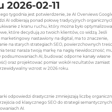
 2026-02-11
ego tygodnia jest potwierdzenie, że AI Overviews Google
zi AI odbierają ponad połowę tradycyjnych organicznyc
ukiwanie z kranu ruchu, który można było optymalizować
owe, które decydują 
za
 twoich klientów, co widzą. Jeśli 
 marketingowy nastawiony na digital, ma to znaczenie, 
anie na starych strategiach SEO, powierzchownych treśc
a teraz naraża twoją markę na nagłą niewidoczność; mu
w podsumowaniach AI, budować odporne kanały własne 
ność) oraz projektować pomiar wokół rezultatów zamiast 
rzewidywalny wzrost w 2026 roku.
arki odpowiedzi drastycznie zmniejszają liczbę organicz
przejścia od klasycznego SEO do strategii semantycznych,
owaniach AI.