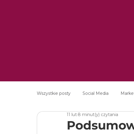
Wszystkie posty
Social Media
Marke
11 lut
8 minut(y) czytania
MarTech
Content Marketing
E
Podsumowa