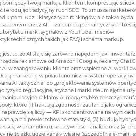
ą pomiędzy twoją marką a klientem, kompresując ścieżki
ęć i erodując tradycyjny ruch SEO. To zmusza marketeró
d kątem ludzi i klasycznych rankingów, ale także bycia 
reszczanym
 przez AI — za pomocą semantycznych treści,
 autorytetu marki, sygnałów z YouTube i mediów 
ktyk technicznych takich jak FAQ i schema markup.
jest to, że AI staje się zarówno napędem, jak i inwentar
zędzia reklamowe od Amazon i Google, reklamy ChatG
 AI w zaangażowaniu klienta oraz wspierane AI workflow
ałcają marketing w półautonomiczny system operacyjny. 
ania AI taktycznie” do „projektowania systemów opartyc
c ryzyko regulacyjne, etyczne i marki: nieumiejętne użyci
 manipulacyjne reklamy AI mogą szybko zniszczyć zaufa
oły, które (1) traktują zgodność i zaufanie jako ogranicz
co naprawdę się liczy — KPI skoncentrowane na wynikach
wania, a nie powierzchowne statystyki, (3) budują hybry
łością w promptingu, kreatywności i analizie oraz (4) pro
e ścieżki, gdzie kanały własne (szczególnie e-mail) i s