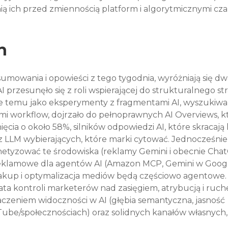
ią ich przed zmiennością platform i algorytmicznymi cza
n
umowania i opowieści z tego tygodnia, wyróżniają się dw
 przesunęło się z roli wspierającej do strukturalnego str
ące temu jako eksperymenty z fragmentami AI, wyszukiw
 workflow, dojrzało do pełnoprawnych AI Overviews, kt
ęcia o około 58%, silników odpowiedzi AI, które skracają 
az LLM wybierających, które marki cytować. Jednocześnie
onetyzować te środowiska (reklamy Gemini i obecnie Cha
reklamowe dla agentów AI (Amazon MCP, Gemini w Google
zakup i optymalizacja mediów będą częściowo agentowe.
ta kontroli marketerów nad zasięgiem, atrybucją i ruch
eniem widoczności w AI (głębia semantyczna, jasność 
ube/społecznościach) oraz solidnych kanałów własnych, 