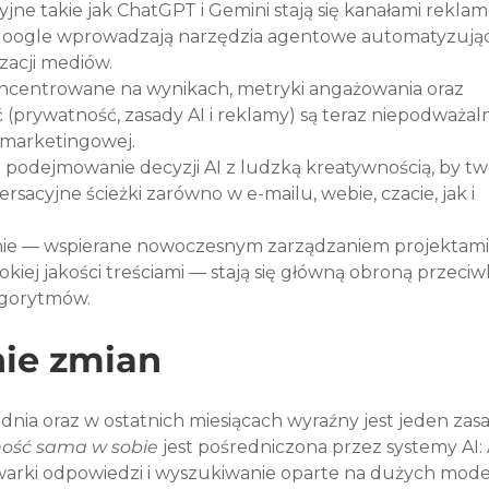
jne takie jak ChatGPT i Gemini stają się kanałami rekla
Google wprowadzają narzędzia agentowe automatyzując
zacji mediów.
ncentrowane na wynikach, metryki angażowania oraz 
(prywatność, zasady AI i reklamy) są teraz niepodważal
 marketingowej.
ą podejmowanie decyzji AI z ludzką kreatywnością, by tw
acyjne ścieżki zarówno w e-mailu, webie, czacie, jak i 
anie — wspierane nowoczesnym zarządzaniem projektami,
kiej jakości treściami — stają się główną obroną przeciw
lgorytmów.
ie zmian
ia oraz w ostatnich miesiącach wyraźny jest jeden zasa
ość sama w sobie
 jest pośredniczona przez systemy AI: 
arki odpowiedzi i wyszukiwanie oparte na dużych mode