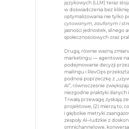
językowych (LLM) teraz stoj
w doświadczenia bez klikni
optymalizowania nie tylko po
cytowanym, zaufanym i st
jasności jednostek, silnego
społecznościowych oraz pra
Drugą, równie ważną zmianą 
marketingu — agentowe nar
podejmowanie decyzji przez
mailingu i RevOps przekszt
podnosi poprzeczkę z „używ
AI”, równocześnie zwiększają
niezgodne praktyki danych i
Trwałą przewagę zyskają zesp
projektowe, (2) mierzą to, 
i głębokie metryki zaangażo
zespoły AI–ludzkie z doskona
omnichannelowe, konwersacyjn