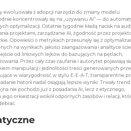
y ewoluowała z adopcji narzędzi do zmiany modelu 
dnie koncentrowały się na „używaniu AI” — do automaty
stych optymalizacji. Ostatnie tygodnie kładą nacisk na aud
nia projektami, zarządzanie AI, zgodność przez projekt
kie. Opowieści o metrykach przesunęły się z optymalizacj
nych na wynikach, jakości zaangażowania i analityce ście
zejście od liniowych lejków do bazujących na pętlach, 
nia. Przez cały czas zaufanie i autorytet pojawiają się
zykiem manipulacji i jednolitości treści generowanych prze
tujące w wiarygodność w stylu E-E-A-T, transparentne pra
anie historii nadal osiągają lepsze wyniki. Trwały trend 
a nie pochodzi już z posiadania AI, lecz z etycznego, 
ego orkiestracji wokół odpornych zasobów i relacji, któ
debrać.
atyczne