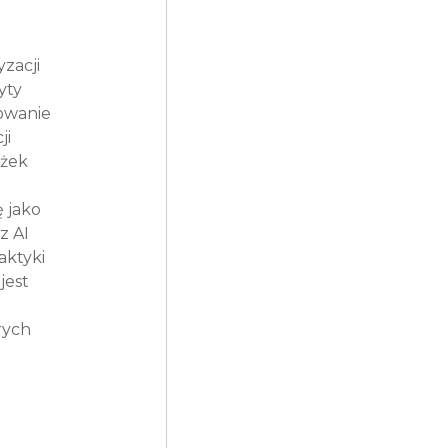
zacji 
yty 
owanie 
i 
żek 
 jako 
z AI 
ktyki 
jest 
rych 