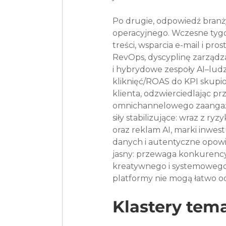
Po drugie, odpowiedź branż
operacyjnego. Wczesne tygo
treści, wsparcia e-mail i pro
RevOps, dyscyplinę zarządza
i hybrydowe zespoły AI–ludz
kliknięć/ROAS do KPI skupio
klienta, odzwierciedlając pr
omnichannelowego zaangażowa
siły stabilizujące: wraz z ry
oraz reklam AI, marki inwes
danych i autentyczne opowiad
jasny: przewaga konkurencyjn
kreatywnego i systemowego j
platformy nie mogą łatwo o
Klastery tem