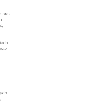
 oraz 
h 
, 
iach 
sisz 
nych 
 