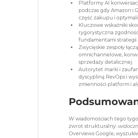
Platformy AI konwersacy
podczas gdy Amazon i 
część zakupu i optymali
Kluczowe wskaźniki sko
rygorystyczna zgodność 
fundamentami strategii
Zwycięskie zespoły łącz
omnichannelowe, konwers
sprzedaży detalicznej.
Autorytet marki i zauf
dyscypliną RevOps i wyso
zmienności platform i a
Podsumowan
W wiadomościach tego tygodn
zwrot strukturalny: 
widoczn
Overviews Google, wyszukiw