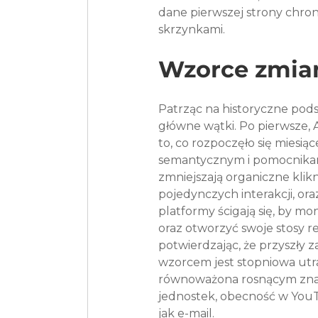
dane pierwszej strony chron
skrzynkami.
Wzorce zmia
Patrząc na historyczne pods
główne wątki. Po pierwsze, AI
to, co rozpoczęło się miesi
semantycznym i pomocnikami
zmniejszają organiczne klikni
pojedynczych interakcji, or
platformy ścigają się, by m
oraz otworzyć swoje stosy 
potwierdzając, że przyszły 
wzorcem jest stopniowa utra
równoważona rosnącym znacz
jednostek, obecność w YouT
jak e-mail.