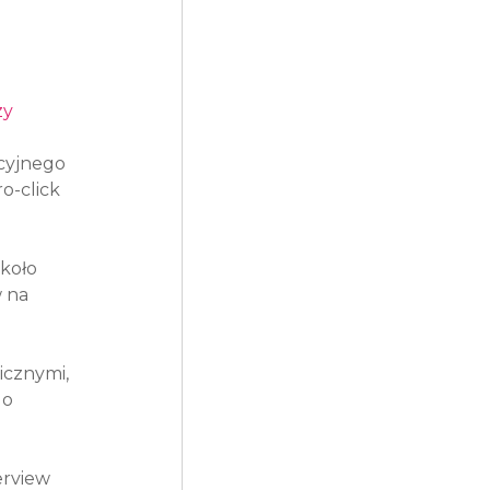
y 
cyjnego 
-click 
koło 
 na 
icznymi, 
o 
rview 