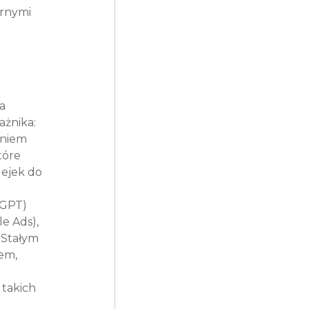
rnymi 
a 
ażnika: 
aniem 
óre 
lejek do 
 
tGPT) 
 Ads), 
 Stałym 
em, 
takich 