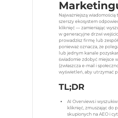
Marketingu
Najważniejszą wiadomością t
szerszy ekosystem odpowied
kliknięć — zamieniając wysz
w generacyjne drzwi wejści
prowadzisz firmę lub zespół
ponieważ oznacza, że poleg
lub jednym kanale pozyskani
świadomie zdobyć miejsce 
(zwłaszcza e-mail i społecz
wyświetleń, aby utrzymać p
TL;DR
AI Overviews i wyszukiw
kliknięć, zmuszając do 
skupionych na AEO i cyt