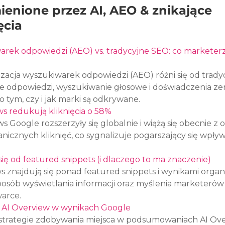
enione przez AI, AEO & znikające 
ęcia
arek odpowiedzi (AEO) vs. tradycyjne SEO: co marketerz
zacja wyszukiwarek odpowiedzi (AEO) różni się od trady
 odpowiedzi, wyszukiwanie głosowe i doświadczenia zero
o tym, czy i jak marki są odkrywane.
ws redukują kliknięcia o 58%
s Google rozszerzyły się globalnie i wiążą się obecnie z o
nicznych kliknięć, co sygnalizuje pogarszający się wpływ
się od featured snippets (i dlaczego to ma znaczenie)
s znajdują się ponad featured snippets i wynikami organ
posób wyświetlania informacji oraz myślenia marketerów 
arce.
ji AI Overview w wynikach Google
strategie zdobywania miejsca w podsumowaniach AI Ove