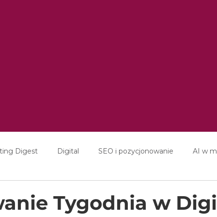
ting Digest
Digital
SEO i pozycjonowanie
AI w m
ducation
Interviews
nie Tygodnia w Digi