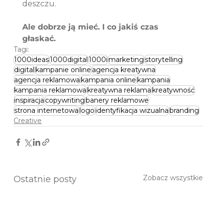
deszczu. 
Ale dobrze ją mieć. I co jakiś czas 
głaskać.
Tagi:
1000ideas
1000digital
1000i
marketing
storytelling
digital
kampanie online
agencja kreatywna
agencja reklamowa
kampania online
kampania
kampania reklamowa
kreatywna reklama
kreatywność
inspiracja
copywriting
banery reklamowe
strona internetowa
logo
identyfikacja wizualna
branding
Creative
Zobacz wszystkie
Ostatnie posty