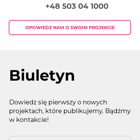
+48 503 04 1000
Jak pisać skuteczne treści do
mailingów?
OPOWIEDZ NAM O SWOIM PROJEKCIE
Biuletyn
Dowiedz się pierwszy o nowych
projektach, które publikujemy. Bądźmy
w kontakcie!