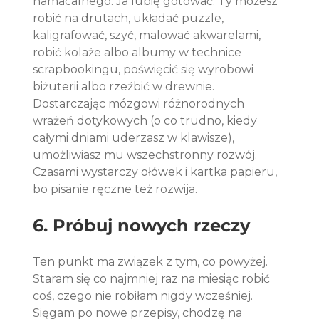
namacalnego. Ja lubię gotować. Ty możesz 
robić na drutach, układać puzzle, 
kaligrafować, szyć, malować akwarelami, 
robić kolaże albo albumy w technice 
scrapbookingu, poświęcić się wyrobowi 
biżuterii albo rzeźbić w drewnie. 
Dostarczając mózgowi różnorodnych 
wrażeń dotykowych (o co trudno, kiedy 
całymi dniami uderzasz w klawisze), 
umożliwiasz mu wszechstronny rozwój. 
Czasami wystarczy ołówek i kartka papieru, 
bo pisanie ręczne też rozwija.
6. Próbuj nowych rzeczy
Ten punkt ma związek z tym, co powyżej. 
Staram się co najmniej raz na miesiąc robić 
coś, czego nie robiłam nigdy wcześniej. 
Sięgam po nowe przepisy, chodzę na 