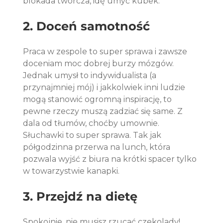
blokada twórcza, idę umyć kubek.
2. Doceń samotność
Praca w zespole to super sprawa i zawsze 
doceniam moc dobrej burzy mózgów. 
Jednak umysł to indywidualista (a 
przynajmniej mój) i jakkolwiek inni ludzie 
mogą stanowić ogromną inspirację, to 
pewne rzeczy muszą zadziać się same. Z 
dala od tłumów, choćby umownie. 
Słuchawki to super sprawa. Tak jak 
półgodzinna przerwa na lunch, która 
pozwala wyjść z biura na krótki spacer tylko 
w towarzystwie kanapki.
3. Przejdź na dietę
Spokojnie, nie musisz rzucać czekolady! 