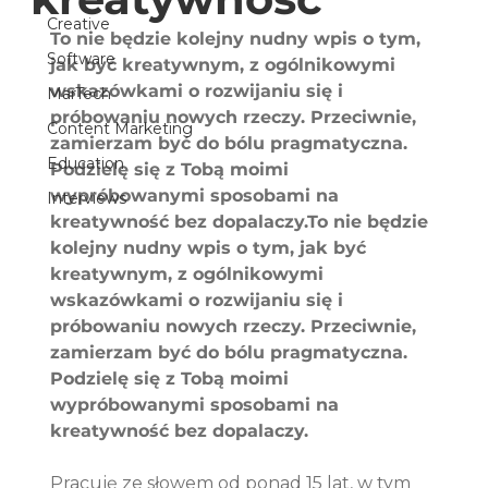
Creative
To nie będzie kolejny nudny wpis o tym, 
Software
jak być kreatywnym, z ogólnikowymi 
wskazówkami o rozwijaniu się i 
MarTech
próbowaniu nowych rzeczy. Przeciwnie, 
Content Marketing
zamierzam być do bólu pragmatyczna. 
Education
Podzielę się z Tobą moimi 
wypróbowanymi sposobami na 
Interviews
kreatywność bez dopalaczy.To nie będzie 
kolejny nudny wpis o tym, jak być 
kreatywnym, z ogólnikowymi 
wskazówkami o rozwijaniu się i 
próbowaniu nowych rzeczy. Przeciwnie, 
zamierzam być do bólu pragmatyczna. 
Podzielę się z Tobą moimi 
wypróbowanymi sposobami na 
kreatywność bez dopalaczy.
Pracuję ze słowem od ponad 15 lat, w tym 