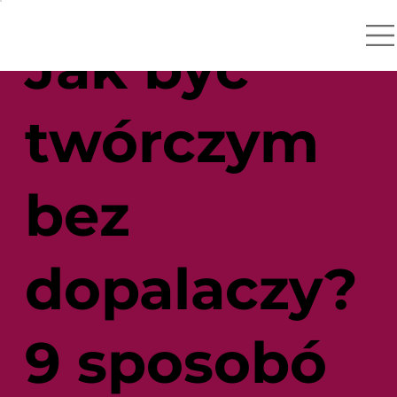
Jak być
twórczym
bez
dopalaczy?
9 sposobó