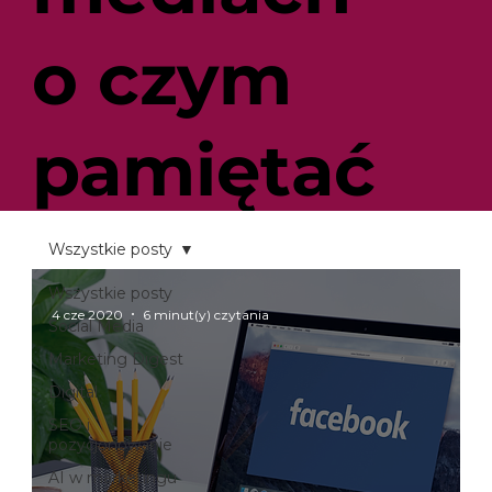
o czym
pamiętać
przy ich
Wszystkie posty
Wszystkie posty
4 cze 2020
6 minut(y) czytania
planowani
Social Media
Marketing Digest
Digital
u?
SEO i
pozycjonowanie
AI w marketingu