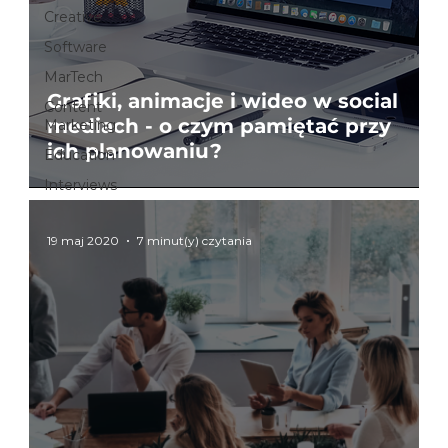
Creative
Software
CZYTAJ DALEJ
MarTech
Grafiki, animacje i wideo w social
Content
mediach - o czym pamiętać przy
Marketing
ich planowaniu?
Education
Interviews
19 maj 2020
7 minut(y) czytania