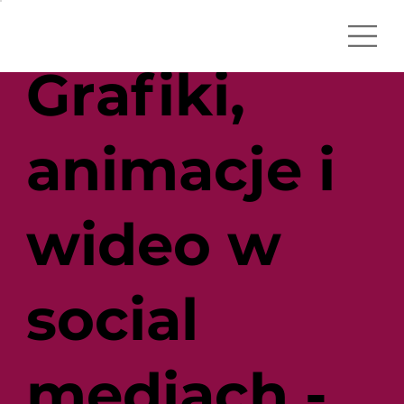
Grafiki,
animacje i
wideo w
social
mediach -