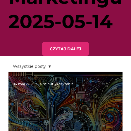
2025-05-14
CZYTAJ DALEJ
Wszystkie posty
Wszystkie posty
14 maj 2025
4 minut(y) czytania
Social Media
Marketing Digest
Digital
SEO i
pozycjonowanie
AI w marketingu