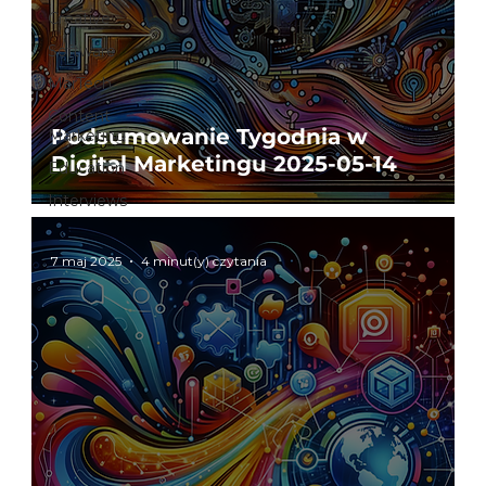
Creative
Software
MarTech
Content
Podsumowanie Tygodnia w
Marketing
Digital Marketingu 2025-05-14
Education
Interviews
7 maj 2025
4 minut(y) czytania