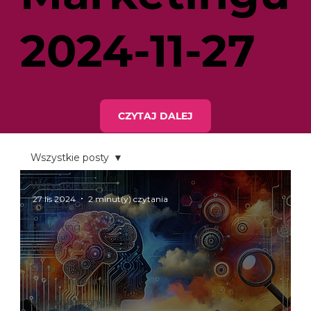
2024-11-27
CZYTAJ DALEJ
Wszystkie posty
Wszystkie posty
27 lis 2024
2 minut(y) czytania
Social Media
Marketing Digest
Digital
SEO i
pozycjonowanie
AI w marketingu