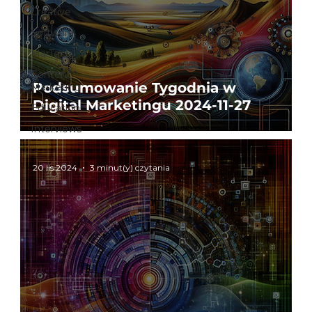
Creative
Software
MarTech
Content
Podsumowanie Tygodnia w
Marketing
Digital Marketingu 2024-11-27
Education
Interviews
20 lis 2024
3 minut(y) czytania